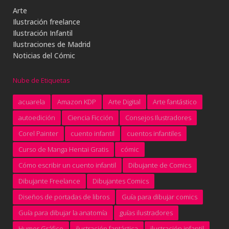
Arte
Ilustración freelance
Ilustración Infantil
Ilustraciones de Madrid
Noticias del Cómic
Nube de Etiquetas
acuarela
Amazon KDP
Arte Digital
Arte fantástico
autoedición
Ciencia Ficción
Consejos Ilustradores
Corel Painter
cuento infantil
cuentos infantiles
Curso de Manga Hentai Gratis
cómic
Cómo escribir un cuento infantil
Dibujante de Comics
Dibujante Freelance
Dibujantes Comics
Diseños de portadas de libros
Guía para dibujar comics
Guía para dibujar la anatomía
guías ilustradores
Humor Gráfico
ilustración fantástica
ilustración infantil