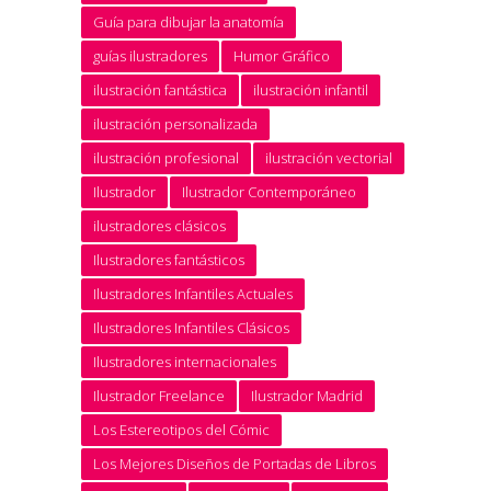
Guía para dibujar la anatomía
guías ilustradores
Humor Gráfico
ilustración fantástica
ilustración infantil
ilustración personalizada
ilustración profesional
ilustración vectorial
Ilustrador
Ilustrador Contemporáneo
ilustradores clásicos
Ilustradores fantásticos
Ilustradores Infantiles Actuales
Ilustradores Infantiles Clásicos
Ilustradores internacionales
Ilustrador Freelance
Ilustrador Madrid
Los Estereotipos del Cómic
Los Mejores Diseños de Portadas de Libros