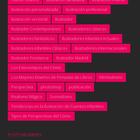
ilustración personalizada
ilustración profesional
ilustración vectorial
Ilustrador
Ilustrador Contemporáneo
ilustradores clásicos
Ilustradores fantásticos
Ilustradores Infantiles Actuales
Ilustradores Infantiles Clásicos
Ilustradores internacionales
Ilustrador Freelance
Ilustrador Madrid
Los Estereotipos del Cómic
Los Mejores Diseños de Portadas de Libros
Minimalismo
Perspectiva
photoshop
publicación
Realismo Mágico
Surrealismo
Tendencias en la Ilustración de Cuentos Infantiles
Tipos de Perspectivas del Cómic
POSTS RECIENTES: