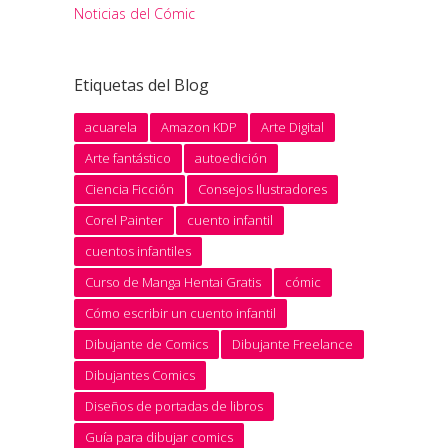
Noticias del Cómic
Etiquetas del Blog
acuarela
Amazon KDP
Arte Digital
Arte fantástico
autoedición
Ciencia Ficción
Consejos Ilustradores
Corel Painter
cuento infantil
cuentos infantiles
Curso de Manga Hentai Gratis
cómic
Cómo escribir un cuento infantil
Dibujante de Comics
Dibujante Freelance
Dibujantes Comics
Diseños de portadas de libros
Guía para dibujar comics