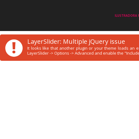
ILUSTRADORA 
!
LayerSlider: Multiple jQuery issue
It looks like that another plugin or your theme loads an
LayerSlider -> Options -> Advanced and enable the "Include 