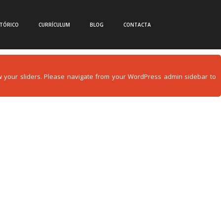
CTÓRICO
CURRÍCULUM
BLOG
CONTACTA
how your sliders. Please navigate from your WordPress admin sidebar to