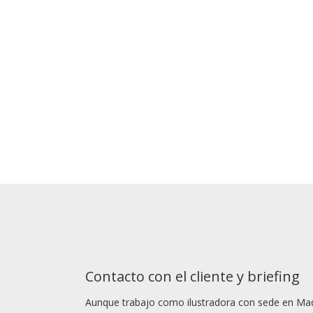
Animados
Dibujante de gifs animados
para
Story
banners publicitarios, vídeos de
corto
YouTube, storyboards, Apps para
móviles y tablets, páginas web…
Contacto con el cliente y briefing
Aunque trabajo como ilustradora con sede en Madri