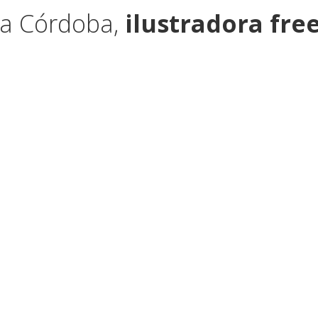
ía Córdoba,
ilustradora fre
jo se caracteriza por la Gran Variedad de Estilos de ilustración: vectoria
 soy dibujante de comics y storyboards, hago animaciones y creo art
uchos años trabajando en el mundo del arte gráfico. El querer adapt
ación de cada cliente, me ha ayudado a aprender muchas técnicas grá
ado para clientes tan diversos como Volkswagen, Sanitas, El C
ales y agencias de publicidad
especializadas en sectores diferent
o, sería limitar mi trabajo.
to a cualquier estilo o técnica de ilustración. Si no encuentras en mi
 lo puedo dibujar.