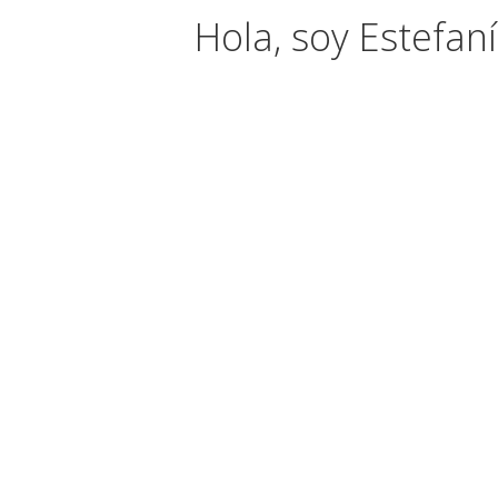
Hola, soy Estefan
Mi traba
También
Llevo m
comunic
trabaj
editori
definid
Me adap
también