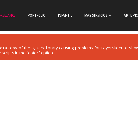
FREELANCE
PORTFOLIO
INFANTIL
MÁS SERVICIOS ▼
ARTE PI
 extra copy of the jQuery library causing problems for LayerSlider to s
scripts in the footer" option.