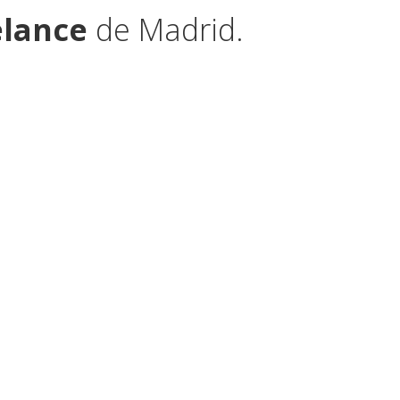
elance
de Madrid.
l, artístico, técnico, infantil, sketchs.
e pictórico.
arme a las necesidades corporativas y de
ficas, tanto pictóricas como digitales.
He
orte Inglés o Hitachi, además de
es,
por eso no tengo un estilo de dibujo
portfolio
alguno, pregúntame, seguro que