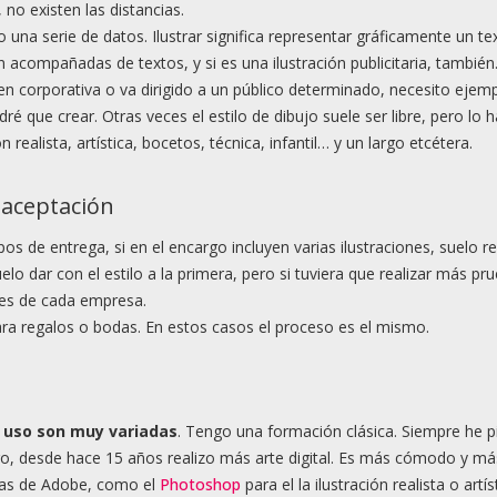
 no existen las distancias.
 una serie de datos. Ilustrar significa representar gráficamente un te
n acompañadas de textos, y si es una ilustración publicitaria, también
corporativa o va dirigido a un público determinado, necesito ejempl
é que crear. Otras veces el estilo de dibujo suele ser libre, pero lo 
 realista, artística, bocetos, técnica, infantil… y un largo etcétera.
 aceptación
de entrega, si en el encargo incluyen varias ilustraciones, suelo real
lo dar con el estilo a la primera, pero si tuviera que realizar más 
ades de cada empresa.
ara regalos o bodas. En estos casos el proceso es el mismo.
e uso son muy variadas
. Tengo una formación clásica. Siempre he 
rgo, desde hace 15 años realizo más arte digital. Es más cómodo y má
amas de Adobe, como el
Photoshop
para el la ilustración realista o artís