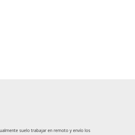
l Círculo de Bellas Artes de Madrid
, en la
 y en la galería de arte internacional Picasso
 de mi obra, realizada en técnica mixta con
leo y pastel.
tualmente suelo trabajar en remoto y envío los