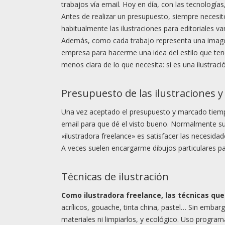
trabajos vía email. Hoy en día, con las tecnologías,
Antes de realizar un presupuesto, siempre necesito
habitualmente las ilustraciones para editoriales va
Además, como cada trabajo representa una imagen 
empresa para hacerme una idea del estilo que tendr
menos clara de lo que necesita: si es una ilustración
Presupuesto de las ilustraciones y
Una vez aceptado el presupuesto y marcado tiempos 
email para que dé el visto bueno. Normalmente sue
«ilustradora freelance» es satisfacer las necesid
A veces suelen encargarme dibujos particulares p
Técnicas de ilustración
Como ilustradora freelance, las técnicas qu
acrílicos, gouache, tinta china, pastel… Sin emba
materiales ni limpiarlos, y ecológico. Uso progr