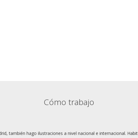
Storyboards
He realizado exposiciones en e
Sala Retiro de la Fundación Bankia
boards para spots, películas,
Mío.
Aquí
puedes ver una muestra
s, documentales, episodios
ó
piloto, vídeos.
Cómo trabajo
d, también hago ilustraciones a nivel nacional e internacional. Habi