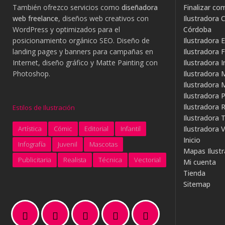
También ofrezco servicios como
diseñadora
Finalizar co
web freelance
, diseños web creativos con
Ilustradora C
WordPress y optimizados para el
Córdoba
posicionamiento orgánico SEO. Diseño de
Ilustradora E
landing pages y banners para campañas en
Ilustradora 
Internet, diseño gráfico y Matte Painting con
Ilustradora I
Photoshop.
Ilustradora 
Ilustradora
Ilustradora P
Ilustradora R
Estilos de Ilustración
Ilustradora 
Artística
Cómic
Editorial
Infantil
Ilustradora V
Inicio
Infografía
Juvenil
Mascotas
Mapas Ilust
Publicitaria
Realista
Técnica
Vectorial
Mi cuenta
Tienda
Sitemap