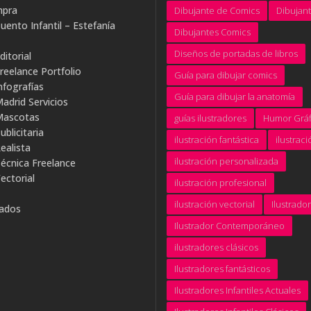
mpra
Dibujante de Comics
Dibujan
uento Infantil – Estefanía
Dibujantes Comics
Diseños de portadas de libros
ditorial
Freelance Portfolio
Guía para dibujar comics
nfografías
Guía para dibujar la anatomía
Madrid Servicios
 Mascotas
guías ilustradores
Humor Gráf
ublicitaria
ilustración fantástica
ilustraci
ealista
ilustración personalizada
Técnica Freelance
ectorial
ilustración profesional
ilustración vectorial
Ilustrador
rados
Ilustrador Contemporáneo
ilustradores clásicos
Ilustradores fantásticos
Ilustradores Infantiles Actuales