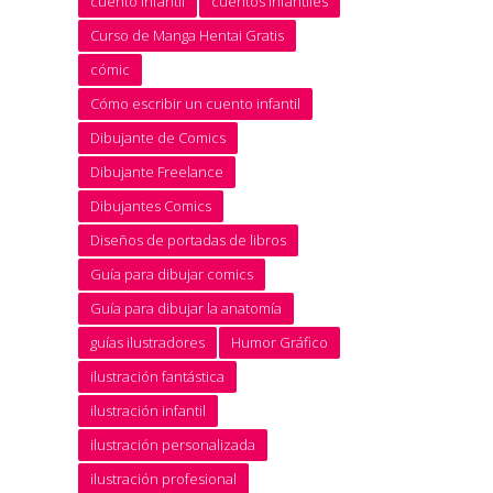
cuento infantil
cuentos infantiles
Curso de Manga Hentai Gratis
cómic
Cómo escribir un cuento infantil
Dibujante de Comics
Dibujante Freelance
Dibujantes Comics
Diseños de portadas de libros
Guía para dibujar comics
Guía para dibujar la anatomía
guías ilustradores
Humor Gráfico
ilustración fantástica
ilustración infantil
ilustración personalizada
ilustración profesional