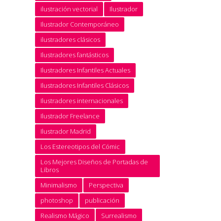
ilustración vectorial
Ilustrador
Ilustrador Contemporáneo
ilustradores clásicos
Ilustradores fantásticos
Ilustradores Infantiles Actuales
Ilustradores Infantiles Clásicos
Ilustradores internacionales
Ilustrador Freelance
Ilustrador Madrid
Los Estereotipos del Cómic
Los Mejores Diseños de Portadas de
Libros
Minimalismo
Perspectiva
photoshop
publicación
Realismo Mágico
Surrealismo