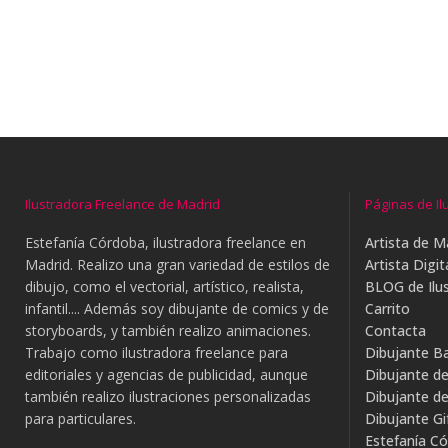
Ilustradora Freelance de Madrid
Páginas de Il
Estefanía Córdoba, ilustradora freelance en
Artista de M
Madrid. Realizo una gran variedad de estilos de
Artista Digit
dibujo, como el vectorial, artístico, realista,
BLOG de Ilus
infantil.... Además soy dibujante de comics y de
Carrito
storyboards, y también realizo animaciones.
Contacta
Trabajo como ilustradora freelance para
Dibujante B
editoriales y agencias de publicidad, aunque
Dibujante d
también realizo ilustraciones personalizadas
Dibujante d
para particulares.
Dibujante G
Estefanía Có