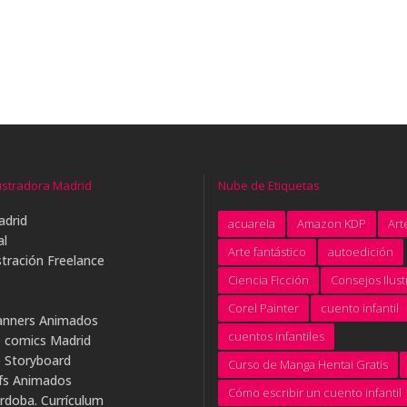
ustradora Madrid
Nube de Etiquetas
adrid
acuarela
Amazon KDP
Arte
al
Arte fantástico
autoedición
tración Freelance
Ciencia Ficción
Consejos Ilus
Corel Painter
cuento infantil
anners Animados
cuentos infantiles
e comics Madrid
e Storyboard
Curso de Manga Hentai Gratis
ifs Animados
Cómo escribir un cuento infantil
rdoba. Currículum