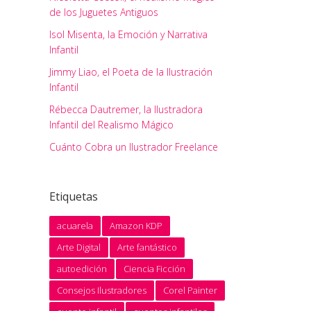
de los Juguetes Antiguos
Isol Misenta, la Emoción y Narrativa
Infantil
Jimmy Liao, el Poeta de la Ilustración
Infantil
Rébecca Dautremer, la Ilustradora
Infantil del Realismo Mágico
Cuánto Cobra un Ilustrador Freelance
Etiquetas
acuarela
Amazon KDP
Arte Digital
Arte fantástico
autoedición
Ciencia Ficción
Consejos Ilustradores
Corel Painter