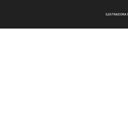
ILUSTRADORA 
Estefanía Córdoba
|
Ilustración freelance
,
Noticias del Cómic
|
No comment
Jim Lee, El Dibujante de l
Acción