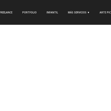
FREELANCE
PORTFOLIO
INFANTIL
MÁS SERVICIOS ▼
ARTE PI
Estefanía Córdoba
|
Ilustración freelance
|
No comment
a
Julie Dillon, la Ilustradora
de Ciencia Ficción y