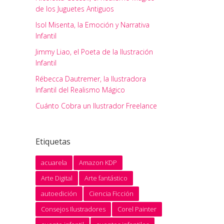
de los Juguetes Antiguos
Isol Misenta, la Emoción y Narrativa
Infantil
Jimmy Liao, el Poeta de la Ilustración
Infantil
Rébecca Dautremer, la Ilustradora
Infantil del Realismo Mágico
Cuánto Cobra un Ilustrador Freelance
Etiquetas
acuarela
Amazon KDP
Arte Digital
Arte fantástico
autoedición
Ciencia Ficción
Consejos Ilustradores
Corel Painter