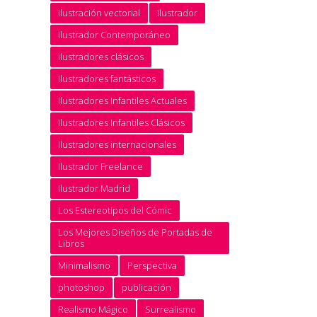
ilustración vectorial
Ilustrador
Ilustrador Contemporáneo
ilustradores clásicos
Ilustradores fantásticos
Ilustradores Infantiles Actuales
Ilustradores Infantiles Clásicos
Ilustradores internacionales
Ilustrador Freelance
Ilustrador Madrid
Los Estereotipos del Cómic
Los Mejores Diseños de Portadas de
Libros
Minimalismo
Perspectiva
photoshop
publicación
Realismo Mágico
Surrealismo