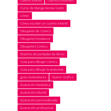
cuento infantil
cuentos infantiles
Curso de Manga Hentai Gratis
cómic
Cómo escribir un cuento infantil
Dibujante de Comics
Dibujante Freelance
Dibujantes Comics
Diseños de portadas de libros
Guía para dibujar comics
Guía para dibujar la anatomía
guías ilustradores
Humor Gráfico
ilustración fantástica
ilustración infantil
ilustración personalizada
ilustración profesional