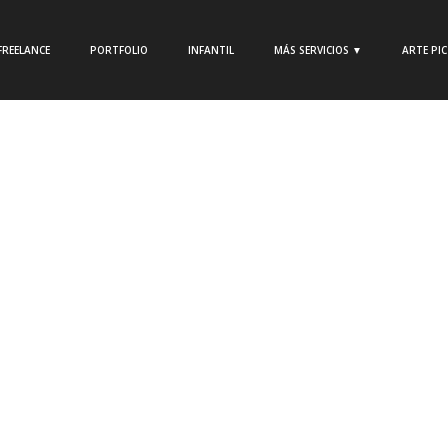
FREELANCE
PORTFOLIO
INFANTIL
MÁS SERVICIOS ▼
ARTE PI
|
No
Estefanía Córdoba
|
Noticias del Cómic
|
No
comment
El uso de la plumilla y el
pincel en el cómic
onado
La plumilla La plumilla es el instrumento clásico