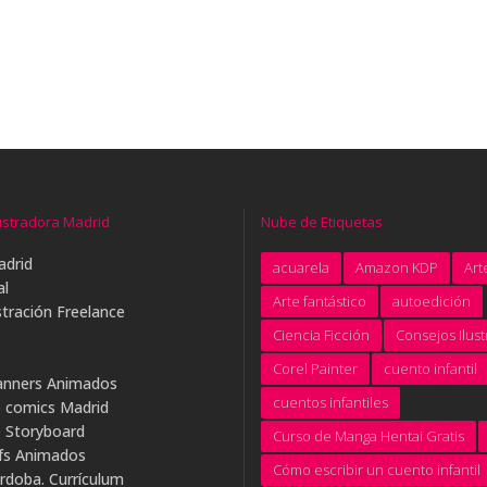
ustradora Madrid
Nube de Etiquetas
adrid
acuarela
Amazon KDP
Arte
al
Arte fantástico
autoedición
tración Freelance
Ciencia Ficción
Consejos Ilus
Corel Painter
cuento infantil
anners Animados
cuentos infantiles
e comics Madrid
e Storyboard
Curso de Manga Hentai Gratis
ifs Animados
Cómo escribir un cuento infantil
rdoba. Currículum