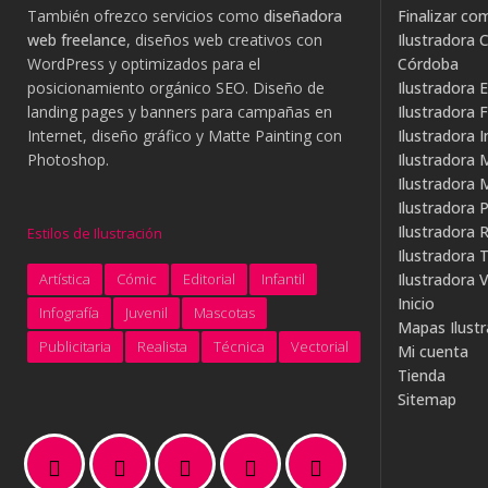
También ofrezco servicios como
diseñadora
Finalizar co
web freelance
, diseños web creativos con
Ilustradora C
WordPress y optimizados para el
Córdoba
posicionamiento orgánico SEO. Diseño de
Ilustradora E
landing pages y banners para campañas en
Ilustradora 
Internet, diseño gráfico y Matte Painting con
Ilustradora I
Photoshop.
Ilustradora 
Ilustradora
Ilustradora P
Ilustradora R
Estilos de Ilustración
Ilustradora 
Artística
Cómic
Editorial
Infantil
Ilustradora V
Inicio
Infografía
Juvenil
Mascotas
Mapas Ilust
Publicitaria
Realista
Técnica
Vectorial
Mi cuenta
Tienda
Sitemap