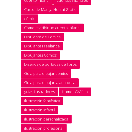
cuento infantil
cuentos infantiles
Curso de Manga Hentai Gratis
cómic
Cómo escribir un cuento infantil
Dibujante de Comics
Dibujante Freelance
Dibujantes Comics
Diseños de portadas de libros
Guía para dibujar comics
Guía para dibujar la anatomía
guías ilustradores
Humor Gráfico
ilustración fantástica
ilustración infantil
ilustración personalizada
ilustración profesional