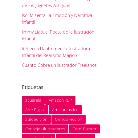
de los Juguetes Antiguos
Isol Misenta, la Emoción y Narrativa
Infantil
Jimmy Liao, el Poeta de la Ilustración
Infantil
Rébecca Dautremer, la Ilustradora
Infantil del Realismo Mágico
Cuánto Cobra un Ilustrador Freelance
Etiquetas
acuarela
Amazon KDP
Arte Digital
Arte fantástico
autoedición
Ciencia Ficción
Consejos Ilustradores
Corel Painter