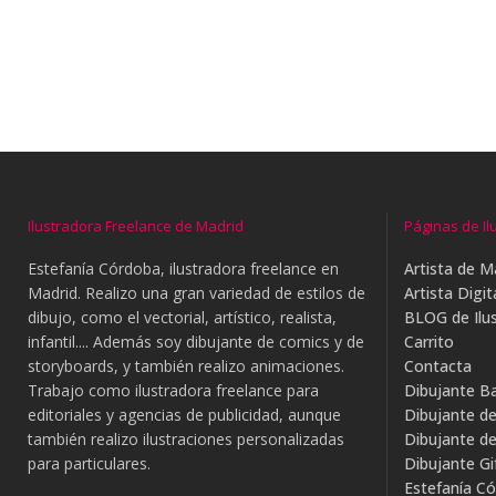
Ilustradora Freelance de Madrid
Páginas de Il
Estefanía Córdoba, ilustradora freelance en
Artista de M
Madrid. Realizo una gran variedad de estilos de
Artista Digit
dibujo, como el vectorial, artístico, realista,
BLOG de Ilus
infantil.... Además soy dibujante de comics y de
Carrito
storyboards, y también realizo animaciones.
Contacta
Trabajo como ilustradora freelance para
Dibujante B
editoriales y agencias de publicidad, aunque
Dibujante d
también realizo ilustraciones personalizadas
Dibujante d
para particulares.
Dibujante G
Estefanía Có