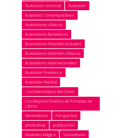
ilustración vectorial
Ilustrador
Ilustrador Contemporáneo
ilustradores clásicos
Ilustradores fantásticos
Ilustradores Infantiles Actuales
Ilustradores Infantiles Clásicos
Ilustradores internacionales
Ilustrador Freelance
Ilustrador Madrid
Los Estereotipos del Cómic
Los Mejores Diseños de Portadas de
Libros
Minimalismo
Perspectiva
photoshop
publicación
Realismo Mágico
Surrealismo