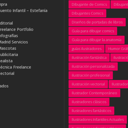
mpra
Dibujante de Comics
Dibujan
uento Infantil – Estefanía
Dibujantes Comics
Diseños de portadas de libros
ditorial
Freelance Portfolio
Guía para dibujar comics
nfografías
Guía para dibujar la anatomía
Madrid Servicios
 Mascotas
guías ilustradores
Humor Gráf
ublicitaria
ilustración fantástica
ilustraci
ealista
ilustración personalizada
Técnica Freelance
ectorial
ilustración profesional
ilustración vectorial
Ilustrador
rados
Ilustrador Contemporáneo
ilustradores clásicos
Ilustradores fantásticos
Ilustradores Infantiles Actuales