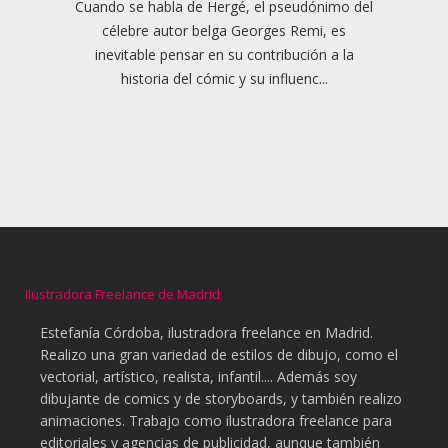
Cuando se habla de Hergé, el pseudónimo del
célebre autor belga Georges Remi, es
inevitable pensar en su contribución a la
historia del cómic y su influenc...
Ilustradora Freelance de Madrid
Estefanía Córdoba, ilustradora freelance en Madrid.
Realizo una gran variedad de estilos de dibujo, como el
vectorial, artístico, realista, infantil.... Además soy
dibujante de comics y de storyboards, y también realizo
animaciones. Trabajo como ilustradora freelance para
editoriales y agencias de publicidad, aunque también