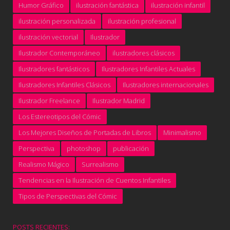
Humor Gráfico
ilustración fantástica
ilustración infantil
ilustración personalizada
ilustración profesional
ilustración vectorial
Ilustrador
Ilustrador Contemporáneo
ilustradores clásicos
Ilustradores fantásticos
Ilustradores Infantiles Actuales
Ilustradores Infantiles Clásicos
Ilustradores internacionales
Ilustrador Freelance
Ilustrador Madrid
Los Estereotipos del Cómic
Los Mejores Diseños de Portadas de Libros
Minimalismo
Perspectiva
photoshop
publicación
Realismo Mágico
Surrealismo
Tendencias en la Ilustración de Cuentos Infantiles
Tipos de Perspectivas del Cómic
POSTS RECIENTES: