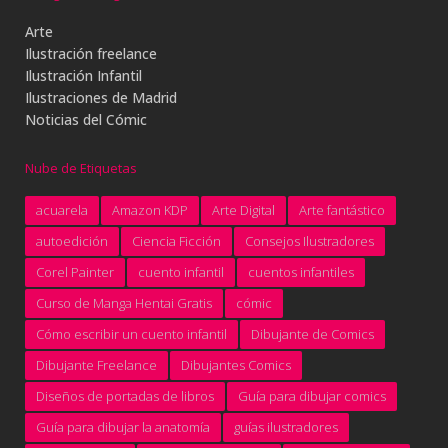
Arte
Ilustración freelance
Ilustración Infantil
Ilustraciones de Madrid
Noticias del Cómic
Nube de Etiquetas
acuarela
Amazon KDP
Arte Digital
Arte fantástico
autoedición
Ciencia Ficción
Consejos Ilustradores
Corel Painter
cuento infantil
cuentos infantiles
Curso de Manga Hentai Gratis
cómic
Cómo escribir un cuento infantil
Dibujante de Comics
Dibujante Freelance
Dibujantes Comics
Diseños de portadas de libros
Guía para dibujar comics
Guía para dibujar la anatomía
guías ilustradores