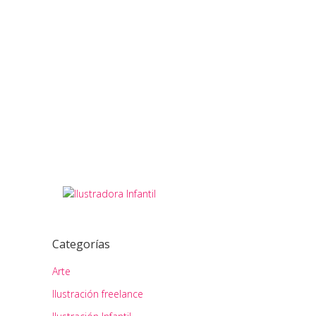
ilustración. Este texto no está
dirigido...
READ MORE
20
Share
octubre
Categorías
Arte
Ilustración freelance