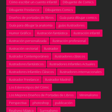
Cómo escribir un cuento infantil
Dibujante de Comics
Dibujante Freelance
Dibujantes Comics
Diseños de portadas de libros
Guía para dibujar comics
Guía para dibujar la anatomía
guías ilustradores
Humor Gráfico
ilustración fantástica
ilustración infantil
ilustración personalizada
ilustración profesional
ilustración vectorial
Ilustrador
Ilustrador Contemporáneo
ilustradores clásicos
Ilustradores fantásticos
Ilustradores Infantiles Actuales
Ilustradores Infantiles Clásicos
Ilustradores internacionales
Ilustrador Freelance
Ilustrador Madrid
Los Estereotipos del Cómic
Los Mejores Diseños de Portadas de Libros
Minimalismo
Perspectiva
photoshop
publicación
Realismo Mágico
Surrealismo