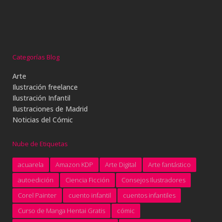
Categorías Blog
Arte
Ilustración freelance
Ilustración Infantil
Ilustraciones de Madrid
Noticias del Cómic
Nube de Etiquetas
acuarela
Amazon KDP
Arte Digital
Arte fantástico
autoedición
Ciencia Ficción
Consejos Ilustradores
Corel Painter
cuento infantil
cuentos infantiles
Curso de Manga Hentai Gratis
cómic