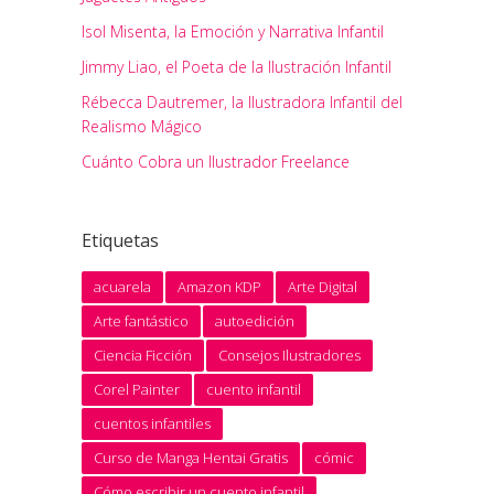
Isol Misenta, la Emoción y Narrativa Infantil
Jimmy Liao, el Poeta de la Ilustración Infantil
Rébecca Dautremer, la Ilustradora Infantil del
Realismo Mágico
Cuánto Cobra un Ilustrador Freelance
Etiquetas
acuarela
Amazon KDP
Arte Digital
Arte fantástico
autoedición
Ciencia Ficción
Consejos Ilustradores
Corel Painter
cuento infantil
cuentos infantiles
Curso de Manga Hentai Gratis
cómic
Cómo escribir un cuento infantil