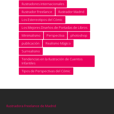
Ilustradores internacionales
Ilustrador Freelance
Ilustrador Madrid
Los Estereotipos del Cómic
Los Mejores Diseños de Portadas de Libros
Minimalismo
Perspectiva
photoshop
publicación
Realismo Mágico
Surrealismo
Tendencias en la Ilustración de Cuentos
Infantiles
Tipos de Perspectivas del Cómic
Ilustradora Freelance de Madrid