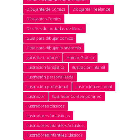
Dibujante de Comics
Dibujante Freelance
Dibujantes Comics
Diseños de portadas de libros
Guía para dibujar comics
Guía para dibujar la anatomía
guías ilustradores
Humor Gráfico
ilustración fantástica
ilustración infantil
ilustración personalizada
ilustración profesional
ilustración vectorial
Ilustrador
Ilustrador Contemporáneo
ilustradores clásicos
Ilustradores fantásticos
Ilustradores Infantiles Actuales
Ilustradores Infantiles Clásicos