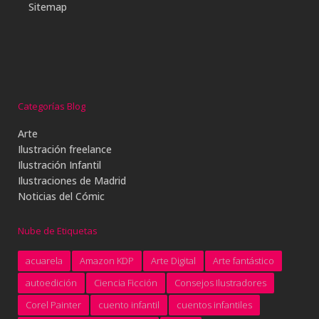
Sitemap
Categorías Blog
Arte
Ilustración freelance
Ilustración Infantil
Ilustraciones de Madrid
Noticias del Cómic
Nube de Etiquetas
acuarela
Amazon KDP
Arte Digital
Arte fantástico
autoedición
Ciencia Ficción
Consejos Ilustradores
Corel Painter
cuento infantil
cuentos infantiles