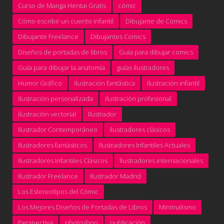
Curso de Manga Hentai Gratis
cómic
Cómo escribir un cuento infantil
Dibujante de Comics
Dibujante Freelance
Dibujantes Comics
Diseños de portadas de libros
Guía para dibujar comics
Guía para dibujar la anatomía
guías ilustradores
Humor Gráfico
ilustración fantástica
ilustración infantil
ilustración personalizada
ilustración profesional
ilustración vectorial
Ilustrador
Ilustrador Contemporáneo
ilustradores clásicos
Ilustradores fantásticos
Ilustradores Infantiles Actuales
Ilustradores Infantiles Clásicos
Ilustradores internacionales
Ilustrador Freelance
Ilustrador Madrid
Los Estereotipos del Cómic
Los Mejores Diseños de Portadas de Libros
Minimalismo
Perspectiva
photoshop
publicación