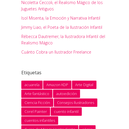
Nicoletta Ceccoli, el Realismo Mágico de los
Juguetes Antiguos
Isol Misenta, la Emoción y Narrativa Infantil
Jimmy Liao, el Poeta de la Ilustración Infantil
Rébecca Dautremer, la Ilustradora Infantil del
Realismo Mágico
Cuánto Cobra un Ilustrador Freelance
Etiquetas
acuarela
Amazon KDP
Arte Digital
Arte fantástico
autoedición
Ciencia Ficción
Consejos Ilustradores
Corel Painter
cuento infantil
cuentos infantiles