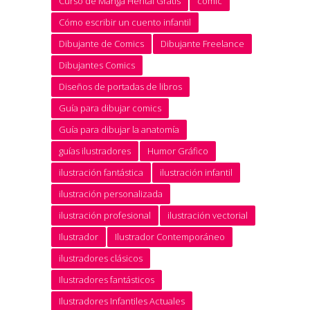
Curso de Manga Hentai Gratis
cómic
Cómo escribir un cuento infantil
Dibujante de Comics
Dibujante Freelance
Dibujantes Comics
Diseños de portadas de libros
Guía para dibujar comics
Guía para dibujar la anatomía
guías ilustradores
Humor Gráfico
ilustración fantástica
ilustración infantil
ilustración personalizada
ilustración profesional
ilustración vectorial
Ilustrador
Ilustrador Contemporáneo
ilustradores clásicos
Ilustradores fantásticos
Ilustradores Infantiles Actuales