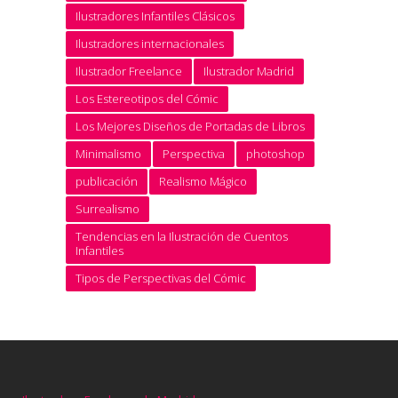
Ilustradores Infantiles Clásicos
Ilustradores internacionales
Ilustrador Freelance
Ilustrador Madrid
Los Estereotipos del Cómic
Los Mejores Diseños de Portadas de Libros
Minimalismo
Perspectiva
photoshop
publicación
Realismo Mágico
Surrealismo
Tendencias en la Ilustración de Cuentos
Infantiles
Tipos de Perspectivas del Cómic