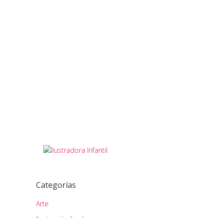
los objetivos de gran angular en
fotografía y cine. Esta técnica de
representación fue...
READ MORE
09
Share
enero
Categorías
Arte