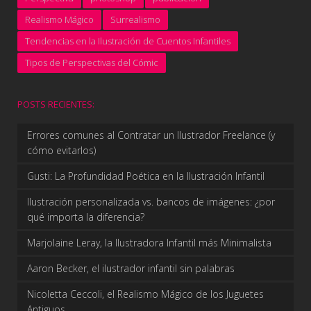
Realismo Mágico
Surrealismo
Tendencias en la Ilustración de Cuentos Infantiles
Tipos de Perspectivas del Cómic
POSTS RECIENTES:
Errores comunes al Contratar un Ilustrador Freelance (y
cómo evitarlos)
Gusti: La Profundidad Poética en la Ilustración Infantil
Ilustración personalizada vs. bancos de imágenes: ¿por
qué importa la diferencia?
Marjolaine Leray, la Ilustradora Infantil más Minimalista
Aaron Becker, el ilustrador infantil sin palabras
Nicoletta Ceccoli, el Realismo Mágico de los Juguetes
Antiguos