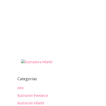
Ilustración realizada con vectores....
READ MORE
29
marzo
Categorías
Arte
Ilustración freelance
Ilustración Infantil