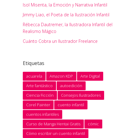
Isol Misenta, la Emoción y Narrativa Infantil
Jimmy Liao, el Poeta de la Ilustración Infantil
Rébecca Dautremer, la Ilustradora Infantil del
Realismo Mágico
Cuánto Cobra un Ilustrador Freelance
Etiquetas
acuarela
Amazon KDP
Arte Digital
Arte fantástico
autoedición
Ciencia Ficción
Consejos Ilustradores
Corel Painter
cuento infantil
cuentos infantiles
Curso de Manga Hentai Gratis
cómic
Cómo escribir un cuento infantil