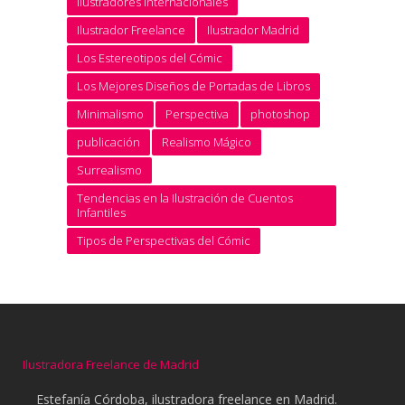
Ilustradores internacionales
Ilustrador Freelance
Ilustrador Madrid
Los Estereotipos del Cómic
Los Mejores Diseños de Portadas de Libros
Minimalismo
Perspectiva
photoshop
publicación
Realismo Mágico
Surrealismo
Tendencias en la Ilustración de Cuentos
Infantiles
Tipos de Perspectivas del Cómic
Ilustradora Freelance de Madrid
Estefanía Córdoba, ilustradora freelance en Madrid.