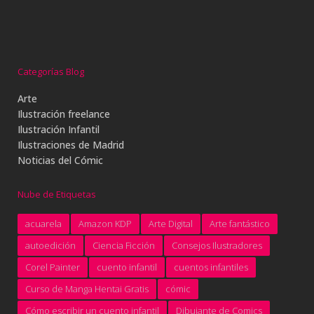
Categorías Blog
Arte
Ilustración freelance
Ilustración Infantil
Ilustraciones de Madrid
Noticias del Cómic
Nube de Etiquetas
acuarela
Amazon KDP
Arte Digital
Arte fantástico
autoedición
Ciencia Ficción
Consejos Ilustradores
Corel Painter
cuento infantil
cuentos infantiles
Curso de Manga Hentai Gratis
cómic
Cómo escribir un cuento infantil
Dibujante de Comics