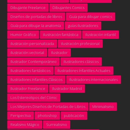
Dibujante Freelance
Dibujantes Comics
Diseños de portadas de libros
Guía para dibujar comics
Guía para dibujar la anatomía
guías ilustradores
Humor Gráfico
ilustración fantástica
ilustración infantil
ilustración personalizada
ilustración profesional
ilustración vectorial
Ilustrador
Ilustrador Contemporáneo
ilustradores clásicos
Ilustradores fantásticos
Ilustradores Infantiles Actuales
Ilustradores Infantiles Clásicos
Ilustradores internacionales
Ilustrador Freelance
Ilustrador Madrid
Los Estereotipos del Cómic
Los Mejores Diseños de Portadas de Libros
Minimalismo
Perspectiva
photoshop
publicación
Realismo Mágico
Surrealismo