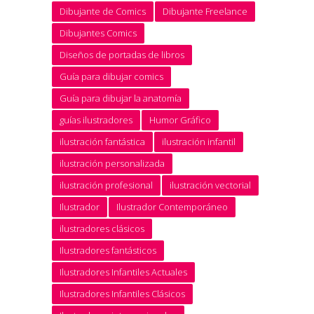
Dibujante de Comics
Dibujante Freelance
Dibujantes Comics
Diseños de portadas de libros
Guía para dibujar comics
Guía para dibujar la anatomía
guías ilustradores
Humor Gráfico
ilustración fantástica
ilustración infantil
ilustración personalizada
ilustración profesional
ilustración vectorial
Ilustrador
Ilustrador Contemporáneo
ilustradores clásicos
Ilustradores fantásticos
Ilustradores Infantiles Actuales
Ilustradores Infantiles Clásicos