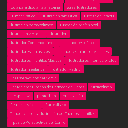
Guía para dibujar la anatomía
guías ilustradores
Humor Gráfico
ilustración fantástica
ilustración infantil
ilustración personalizada
ilustración profesional
ilustración vectorial
Ilustrador
Ilustrador Contemporáneo
ilustradores clásicos
Ilustradores fantásticos
Ilustradores Infantiles Actuales
Ilustradores Infantiles Clásicos
Ilustradores internacionales
Ilustrador Freelance
Ilustrador Madrid
Los Estereotipos del Cómic
Los Mejores Diseños de Portadas de Libros
Minimalismo
Perspectiva
photoshop
publicación
Realismo Mágico
Surrealismo
Tendencias en la Ilustración de Cuentos Infantiles
Tipos de Perspectivas del Cómic