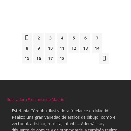
Share
abril
1
2
3
4
5
6
7
8
9
10
11
12
13
14
15
16
17
18
Ilustradora Freelance de Madrid
Estefanía Córdoba, ilustradora freelance en Madrid.
Realizo una gran variedad de estilos de dibujo, como el
vectorial, artístico, realista, infantil.... Además soy
dibujante de comics y de storyboards, y también realizo