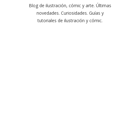
Blog de ilustración, cómic y arte. Últimas
novedades. Curiosidades. Guías y
tutoriales de ilustración y cómic.
Estefanía Córdoba
|
Ilustración
freelance
|
No comment
Errores comunes al
Contratar un
Ilustrador Freelance
(y cómo evitarlos)
Hoy en día, contar con ilustraciones
personalizadas, únicas y con