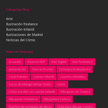
Categorías Blog
Arte
Ilustración freelance
Ilustración Infantil
Ilustraciones de Madrid
Noticias del Cómic
Nube de Etiquetas
acuarela
Amazon KDP
Arte Digital
Arte fantástico
autoedición
Ciencia Ficción
Consejos Ilustradores
Corel Painter
cuento infantil
cuentos infantiles
Curso de Manga Hentai Gratis
cómic
Cómo escribir un cuento infantil
Dibujante de Comics
Dibujante Freelance
Dibujantes Comics
Diseños de portadas de libros
Guía para dibujar comics