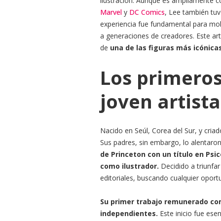
ilustración. Aunque es ampliamente co
Marvel
y
DC Comics
, Lee también tu
experiencia fue fundamental para mold
a generaciones de creadores. Este ar
de
una de las figuras más icónica
Los primeros
joven artista
Nacido en Seúl, Corea del Sur, y criad
Sus padres, sin embargo, lo alentaro
de Princeton con un título en Psic
como ilustrador.
Decidido a triunfar
editoriales, buscando cualquier oport
Su primer trabajo remunerado com
independientes.
Este inicio fue ese