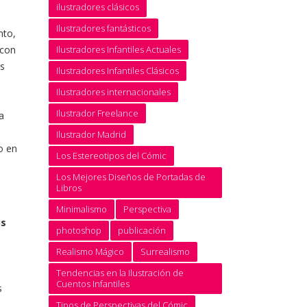
ilustradores clásicos
Ilustradores fantásticos
nto,
 con
Ilustradores Infantiles Actuales
s
Ilustradores Infantiles Clásicos
Ilustradores internacionales
Ilustrador Freelance
a
Ilustrador Madrid
o en
Los Estereotipos del Cómic
Los Mejores Diseños de Portadas de
Libros
Minimalismo
Perspectiva
us
photoshop
publicación
Realismo Mágico
Surrealismo
Tendencias en la Ilustración de
Cuentos Infantiles
s
Tipos de Perspectivas del Cómic