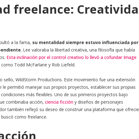
d freelance: Creativid
pultó a la fama,
su mentalidad siempre estuvo influenciada por
pendiente
. Lee valoraba la libertad creativa, una filosofía que había
ños.
Esta inclinación por el control creativo lo llevó a cofundar Image
s como Todd McFarlane y Rob Liefeld.
 sello, WildStorm Productions. Este movimiento fue una extensión
ue le permitió manejar sus propios proyectos, establecer sus propias
en condiciones más flexibles. Uno de sus primeros proyectos bajo
 que combinaba acción,
ciencia ficción
y diseños de personajes
r también reflejó su deseo de construir una plataforma que ofrecie
él buscó como freelance.
 acción