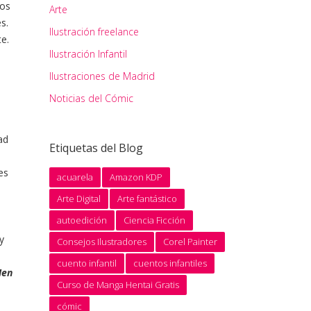
zos
Arte
s.
Ilustración freelance
e.
Ilustración Infantil
Ilustraciones de Madrid
Noticias del Cómic
ad
Etiquetas del Blog
es
acuarela
Amazon KDP
Arte Digital
Arte fantástico
autoedición
Ciencia Ficción
y
Consejos Ilustradores
Corel Painter
cuento infantil
cuentos infantiles
Men
Curso de Manga Hentai Gratis
cómic