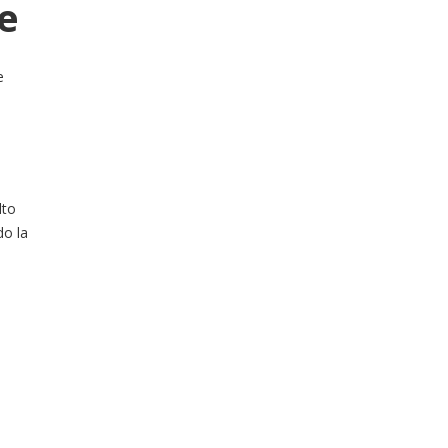
e
e
lto
do la