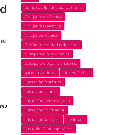
ad
Cómo escribir un cuento infantil
Dibujante de Comics
Dibujante Freelance
Dibujantes Comics
 su
Diseños de portadas de libros
Guía para dibujar comics
Guía para dibujar la anatomía
guías ilustradores
Humor Gráfico
ilustración fantástica
ilustración infantil
ilustración personalizada
ra a
ilustración profesional
ilustración vectorial
Ilustrador
Ilustrador Contemporáneo