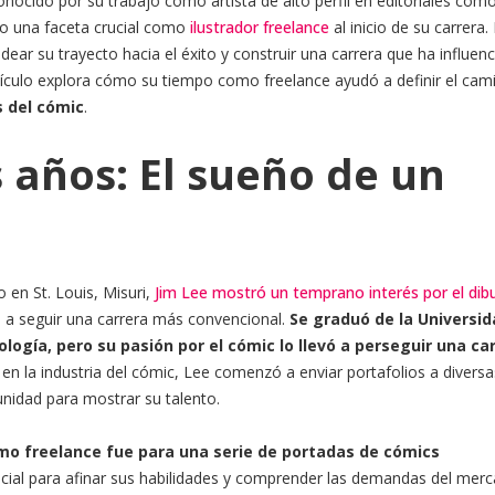
nocido por su trabajo como artista de alto perfil en editoriales com
vo una faceta crucial como
ilustrador freelance
al inicio de su carrera.
ear su trayecto hacia el éxito y construir una carrera que ha influen
tículo explora cómo su tiempo como freelance ayudó a definir el cam
s del cómic
.
 años: El sueño de un
o en St. Louis, Misuri,
Jim Lee mostró un temprano interés por el dib
n a seguir una carrera más convencional.
Se graduó de la Universid
ología, pero su pasión por el cómic lo llevó a perseguir una ca
 en la industria del cómic, Lee comenzó a enviar portafolios a diversa
unidad para mostrar su talento.
o freelance fue para una serie de portadas de cómics
ncial para afinar sus habilidades y comprender las demandas del merc