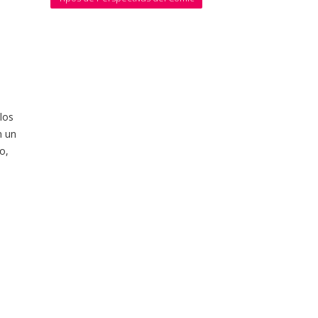
los
n un
o,