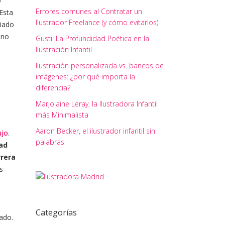
o
Errores comunes al Contratar un
 Esta
Ilustrador Freelance (y cómo evitarlos)
ciado
ino
Gusti: La Profundidad Poética en la
Ilustración Infantil
Ilustración personalizada vs. bancos de
imágenes: ¿por qué importa la
diferencia?
Marjolaine Leray, la Ilustradora Infantil
más Minimalista
Aaron Becker, el ilustrador infantil sin
ujo
.
palabras
ad
rrera
s
Categorías
ado.