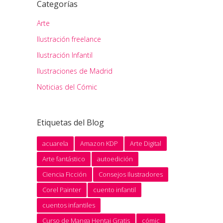
Categorías
Arte
Ilustración freelance
Ilustración Infantil
Ilustraciones de Madrid
Noticias del Cómic
Etiquetas del Blog
acuarela
Amazon KDP
Arte Digital
Arte fantástico
autoedición
Ciencia Ficción
Consejos Ilustradores
Corel Painter
cuento infantil
cuentos infantiles
Curso de Manga Hentai Gratis
cómic