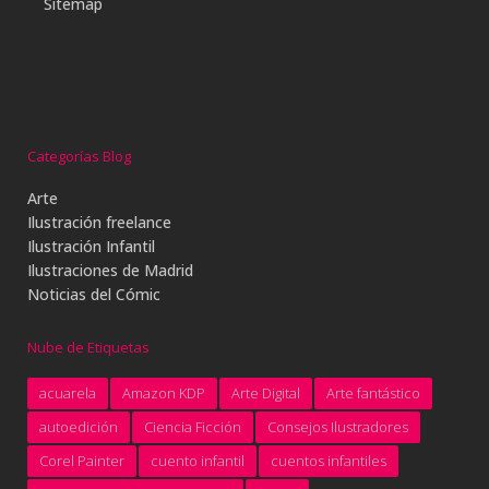
Sitemap
Categorías Blog
Arte
Ilustración freelance
Ilustración Infantil
Ilustraciones de Madrid
Noticias del Cómic
Nube de Etiquetas
acuarela
Amazon KDP
Arte Digital
Arte fantástico
autoedición
Ciencia Ficción
Consejos Ilustradores
Corel Painter
cuento infantil
cuentos infantiles