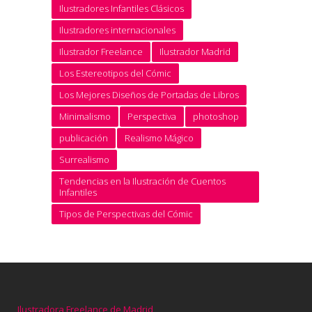
Ilustradores Infantiles Clásicos
Ilustradores internacionales
Ilustrador Freelance
Ilustrador Madrid
Los Estereotipos del Cómic
Los Mejores Diseños de Portadas de Libros
Minimalismo
Perspectiva
photoshop
publicación
Realismo Mágico
Surrealismo
Tendencias en la Ilustración de Cuentos
Infantiles
Tipos de Perspectivas del Cómic
Ilustradora Freelance de Madrid