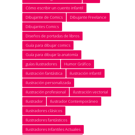
Cómo escribir un cuento infantil
Dibujante de Comics
Dibujante Freelance
Dibujantes Comics
Diseños de portadas de libros
Guía para dibujar comics
Guía para dibujar la anatomía
guías ilustradores
Humor Gráfico
ilustración fantástica
ilustración infantil
ilustración personalizada
ilustración profesional
ilustración vectorial
Ilustrador
Ilustrador Contemporáneo
ilustradores clásicos
Ilustradores fantásticos
Ilustradores Infantiles Actuales