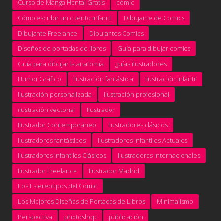
Curso de Manga Hentai Gratis
cómic
Cómo escribir un cuento infantil
Dibujante de Comics
Dibujante Freelance
Dibujantes Comics
Diseños de portadas de libros
Guía para dibujar comics
Guía para dibujar la anatomía
guías ilustradores
Humor Gráfico
ilustración fantástica
ilustración infantil
ilustración personalizada
ilustración profesional
ilustración vectorial
Ilustrador
Ilustrador Contemporáneo
ilustradores clásicos
Ilustradores fantásticos
Ilustradores Infantiles Actuales
Ilustradores Infantiles Clásicos
Ilustradores internacionales
Ilustrador Freelance
Ilustrador Madrid
Los Estereotipos del Cómic
Los Mejores Diseños de Portadas de Libros
Minimalismo
Perspectiva
photoshop
publicación