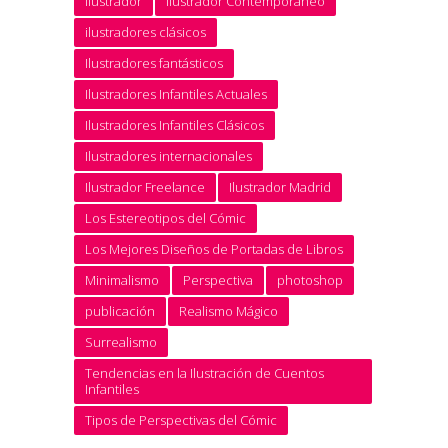
Ilustrador
Ilustrador Contemporáneo
ilustradores clásicos
Ilustradores fantásticos
Ilustradores Infantiles Actuales
Ilustradores Infantiles Clásicos
Ilustradores internacionales
Ilustrador Freelance
Ilustrador Madrid
Los Estereotipos del Cómic
Los Mejores Diseños de Portadas de Libros
Minimalismo
Perspectiva
photoshop
publicación
Realismo Mágico
Surrealismo
Tendencias en la Ilustración de Cuentos
Infantiles
Tipos de Perspectivas del Cómic