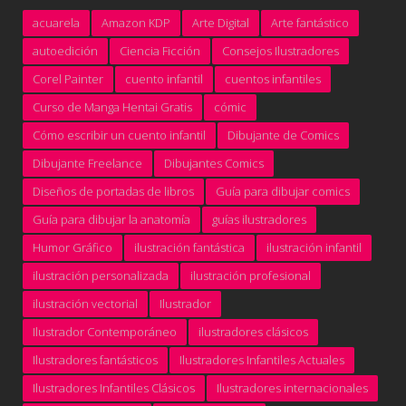
acuarela
Amazon KDP
Arte Digital
Arte fantástico
autoedición
Ciencia Ficción
Consejos Ilustradores
Corel Painter
cuento infantil
cuentos infantiles
Curso de Manga Hentai Gratis
cómic
Cómo escribir un cuento infantil
Dibujante de Comics
Dibujante Freelance
Dibujantes Comics
Diseños de portadas de libros
Guía para dibujar comics
Guía para dibujar la anatomía
guías ilustradores
Humor Gráfico
ilustración fantástica
ilustración infantil
ilustración personalizada
ilustración profesional
ilustración vectorial
Ilustrador
Ilustrador Contemporáneo
ilustradores clásicos
Ilustradores fantásticos
Ilustradores Infantiles Actuales
Ilustradores Infantiles Clásicos
Ilustradores internacionales