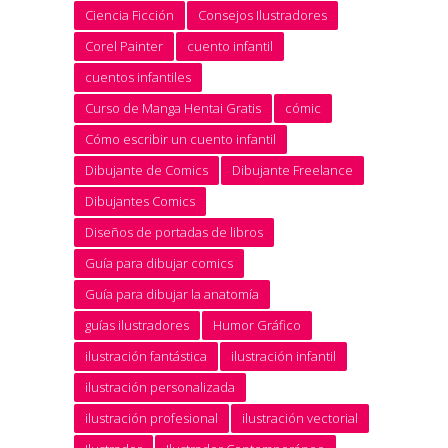
Ciencia Ficción
Consejos Ilustradores
Corel Painter
cuento infantil
cuentos infantiles
Curso de Manga Hentai Gratis
cómic
Cómo escribir un cuento infantil
Dibujante de Comics
Dibujante Freelance
Dibujantes Comics
Diseños de portadas de libros
Guía para dibujar comics
Guía para dibujar la anatomía
guías ilustradores
Humor Gráfico
ilustración fantástica
ilustración infantil
ilustración personalizada
ilustración profesional
ilustración vectorial