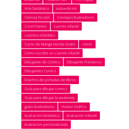
Arte fantástico
autoedición
Ciencia Ficción
Consejos Ilustradores
Corel Painter
cuento infantil
cuentos infantiles
Curso de Manga Hentai Gratis
cómic
Cómo escribir un cuento infantil
Dibujante de Comics
Dibujante Freelance
Dibujantes Comics
Diseños de portadas de libros
Guía para dibujar comics
Guía para dibujar la anatomía
guías ilustradores
Humor Gráfico
ilustración fantástica
ilustración infantil
ilustración personalizada