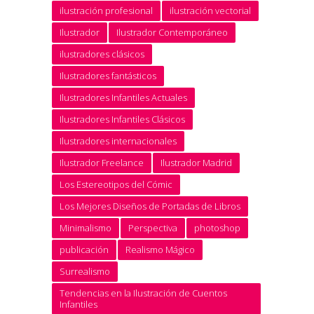
ilustración profesional
ilustración vectorial
Ilustrador
Ilustrador Contemporáneo
ilustradores clásicos
Ilustradores fantásticos
Ilustradores Infantiles Actuales
Ilustradores Infantiles Clásicos
Ilustradores internacionales
Ilustrador Freelance
Ilustrador Madrid
Los Estereotipos del Cómic
Los Mejores Diseños de Portadas de Libros
Minimalismo
Perspectiva
photoshop
publicación
Realismo Mágico
Surrealismo
Tendencias en la Ilustración de Cuentos
Infantiles