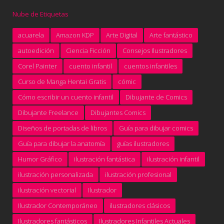
Nube de Etiquetas
acuarela
Amazon KDP
Arte Digital
Arte fantástico
autoedición
Ciencia Ficción
Consejos Ilustradores
Corel Painter
cuento infantil
cuentos infantiles
Curso de Manga Hentai Gratis
cómic
Cómo escribir un cuento infantil
Dibujante de Comics
Dibujante Freelance
Dibujantes Comics
Diseños de portadas de libros
Guía para dibujar comics
Guía para dibujar la anatomía
guías ilustradores
Humor Gráfico
ilustración fantástica
ilustración infantil
ilustración personalizada
ilustración profesional
ilustración vectorial
Ilustrador
Ilustrador Contemporáneo
ilustradores clásicos
Ilustradores fantásticos
Ilustradores Infantiles Actuales