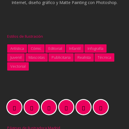
Internet, diseño gráfico y Matte Painting con Photoshop.
Estilos de Ilustración
Artística
Cómic
Editorial
Infantil
Infografía
Juvenil
Mascotas
Publicitaria
Realista
Técnica
Vectorial
Páginas de Ilustradora Madrid