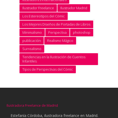
Ilustrador Freelance
Ilustrador Madrid
Los Estereotipos del Cómic
Los Mejores Diseños de Portadas de Libros
Minimalismo
Perspectiva
photoshop
publicación
Realismo Mágico
Surrealismo
Tendencias en la Ilustración de Cuentos
Infantiles
Tipos de Perspectivas del Cómic
Ilustradora Freelance de Madrid
Estefanía Córdoba, ilustradora freelance en Madrid.