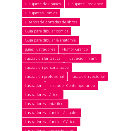
Dibujante de Comics
Dibujante Freelance
Dibujantes Comics
Diseños de portadas de libros
Guía para dibujar comics
Guía para dibujar la anatomía
guías ilustradores
Humor Gráfico
ilustración fantástica
ilustración infantil
ilustración personalizada
ilustración profesional
ilustración vectorial
Ilustrador
Ilustrador Contemporáneo
ilustradores clásicos
Ilustradores fantásticos
Ilustradores Infantiles Actuales
Ilustradores Infantiles Clásicos
Ilustradores internacionales