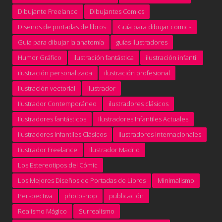
Dibujante Freelance
Dibujantes Comics
Diseños de portadas de libros
Guía para dibujar comics
Guía para dibujar la anatomía
guías ilustradores
Humor Gráfico
ilustración fantástica
ilustración infantil
ilustración personalizada
ilustración profesional
ilustración vectorial
Ilustrador
Ilustrador Contemporáneo
ilustradores clásicos
Ilustradores fantásticos
Ilustradores Infantiles Actuales
Ilustradores Infantiles Clásicos
Ilustradores internacionales
Ilustrador Freelance
Ilustrador Madrid
Los Estereotipos del Cómic
Los Mejores Diseños de Portadas de Libros
Minimalismo
Perspectiva
photoshop
publicación
Realismo Mágico
Surrealismo