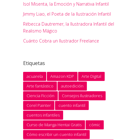
Isol Misenta, la Emoción y Narrativa Infantil
Jimmy Liao, el Poeta de la Ilustración Infantil
Rébecca Dautremer, la Ilustradora Infantil del
Realismo Mágico
Cuánto Cobra un Ilustrador Freelance
Etiquetas
acuarela
Amazon KDP
Arte Digital
Arte fantástico
autoedición
Ciencia Ficción
Consejos Ilustradores
Corel Painter
cuento infantil
cuentos infantiles
Curso de Manga Hentai Gratis
cómic
Cómo escribir un cuento infantil