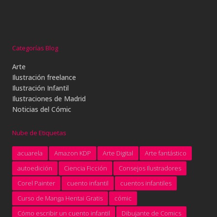
Categorías Blog
Arte
Ilustración freelance
Ilustración Infantil
Ilustraciones de Madrid
Noticias del Cómic
Nube de Etiquetas
acuarela
Amazon KDP
Arte Digital
Arte fantástico
autoedición
Ciencia Ficción
Consejos Ilustradores
Corel Painter
cuento infantil
cuentos infantiles
Curso de Manga Hentai Gratis
cómic
Cómo escribir un cuento infantil
Dibujante de Comics