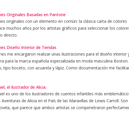
ones Originales Basadas en Pantone
ones originales con un elemento en común: la clásica carta de colores
e muchos años por los artistas gráficos para seleccionar los colore
o directo.
ones Diseño Interior de Tiendas
es me encargaron realizar unas ilustraciones para el diseño interior 
 era para la marca española especializada en moda masculina Bosto
to, tipo boceto, con acuarela y lápiz. Como documentación me facilita
el, el ilustrador de Alicia.
iel es uno de los ilustradores de cuentos infantiles más emblemático
s Aventuras de Alicia en el País de las Maravillas de Lewis Carroll. Son
la novela, que parece que ambos artistas se compenetraron perfectame