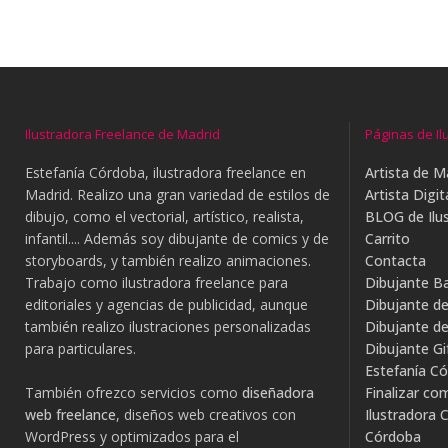
Ilustradora Freelance de Madrid
Páginas de Il
Estefanía Córdoba, ilustradora freelance en
Artista de M
Madrid. Realizo una gran variedad de estilos de
Artista Digit
dibujo, como el vectorial, artístico, realista,
BLOG de Ilus
infantil.... Además soy dibujante de comics y de
Carrito
storyboards, y también realizo animaciones.
Contacta
Trabajo como ilustradora freelance para
Dibujante B
editoriales y agencias de publicidad, aunque
Dibujante d
también realizo ilustraciones personalizadas
Dibujante d
para particulares.
Dibujante G
Estefanía Có
También ofrezco servicios como
diseñadora
Finalizar co
web freelance
, diseños web creativos con
Ilustradora C
WordPress y optimizados para el
Córdoba