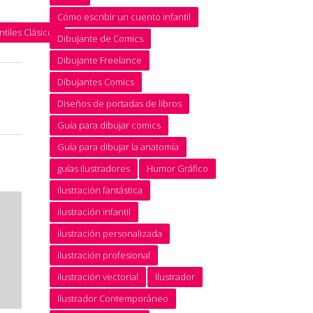
Cómo escribir un cuento infantil
ntiles Clásicos
Dibujante de Comics
Dibujante Freelance
Dibujantes Comics
Diseños de portadas de libros
Guía para dibujar comics
Guía para dibujar la anatomía
guías ilustradores
Humor Gráfico
ilustración fantástica
ilustración infantil
ilustración personalizada
ilustración profesional
ilustración vectorial
Ilustrador
Ilustrador Contemporáneo