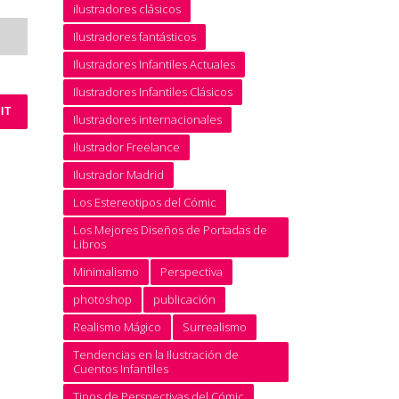
ilustradores clásicos
Ilustradores fantásticos
Ilustradores Infantiles Actuales
Ilustradores Infantiles Clásicos
Ilustradores internacionales
Ilustrador Freelance
Ilustrador Madrid
Los Estereotipos del Cómic
Los Mejores Diseños de Portadas de
Libros
Minimalismo
Perspectiva
photoshop
publicación
Realismo Mágico
Surrealismo
Tendencias en la Ilustración de
Cuentos Infantiles
Tipos de Perspectivas del Cómic