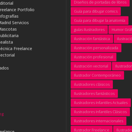
Diseños de portadas de libros
ditorial
Freelance Portfolio
Guía para dibujar comics
nfografías
Guía para dibujar la anatomía
Madrid Servicios
 Mascotas
guías ilustradores
Humor Gráf
ublicitaria
ilustración fantástica
ilustraci
ealista
ilustración personalizada
Técnica Freelance
ectorial
ilustración profesional
ilustración vectorial
Ilustrador
rados
Ilustrador Contemporáneo
ilustradores clásicos
Ilustradores fantásticos
Ilustradores Infantiles Actuales
Ilustradores Infantiles Clásicos
og
Ilustradores internacionales
Ilustrador Freelance
Ilustrad
reelance