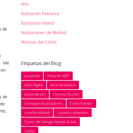
Arte
Ilustración freelance
Ilustración Infantil
s de
Ilustraciones de Madrid
Noticias del Cómic
y
n. Me
Etiquetas del Blog
ron
acuarela
Amazon KDP
Arte Digital
Arte fantástico
autoedición
Ciencia Ficción
s de
Consejos Ilustradores
Corel Painter
 de
nte,
cuento infantil
cuentos infantiles
Curso de Manga Hentai Gratis
cómic