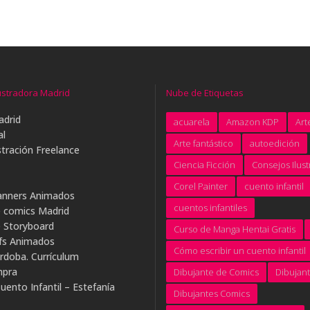
ustradora Madrid
Nube de Etiquetas
adrid
acuarela
Amazon KDP
Arte
al
Arte fantástico
autoedición
tración Freelance
Ciencia Ficción
Consejos Ilus
Corel Painter
cuento infantil
anners Animados
cuentos infantiles
e comics Madrid
e Storyboard
Curso de Manga Hentai Gratis
ifs Animados
Cómo escribir un cuento infantil
rdoba. Currículum
mpra
Dibujante de Comics
Dibujan
uento Infantil – Estefanía
Dibujantes Comics