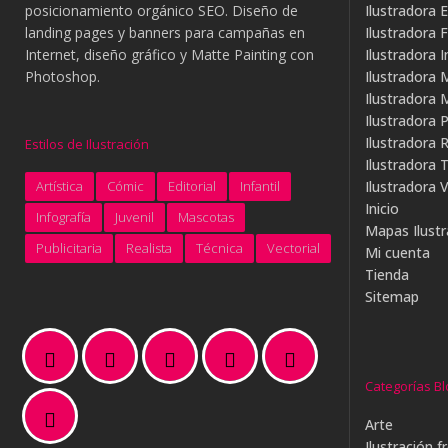
posicionamiento orgánico SEO. Diseño de
Ilustradora E
landing pages y banners para campañas en
Ilustradora 
Internet, diseño gráfico y Matte Painting con
Ilustradora I
Photoshop.
Ilustradora 
Ilustradora
Ilustradora P
Ilustradora R
Estilos de Ilustración
Ilustradora 
Artística
Cómic
Editorial
Infantil
Ilustradora V
Inicio
Infografía
Juvenil
Mascotas
Mapas Ilust
Publicitaria
Realista
Técnica
Vectorial
Mi cuenta
Tienda
Sitemap
Categorías Bl
Arte
Ilustración f