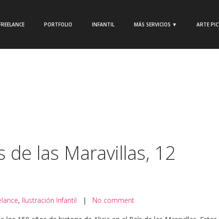
FREELANCE
PORTFOLIO
INFANTIL
MÁS SERVICIOS ▼
ARTE PI
ís de las Maravillas, 12
elance
,
Ilustración Infantil
|
No comment