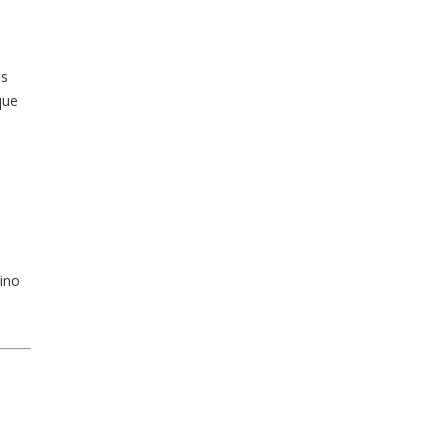
os
que
ino