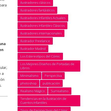
ilustradores clásicos
 para
Ilustradores fantásticos
Ilustradores Infantiles Actuales
Ilustradores Infantiles Clásicos
Ilustradores internacionales
Ilustrador Freelance
 una
Ilustrador Madrid
en
Los Estereotipos del Cómic
Los Mejores Diseños de Portadas de
ular,
Libros
o a
Minimalismo
Perspectiva
ión
photoshop
publicación
s.
Realismo Mágico
Surrealismo
Tendencias en la Ilustración de
Cuentos Infantiles
Tipos de Perspectivas del Cómic