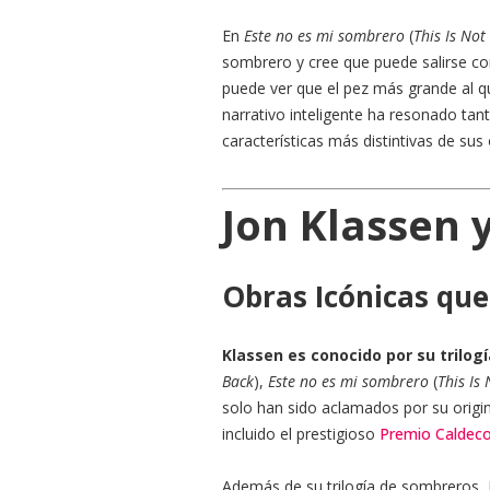
En
Este no es mi sombrero
(
This Is Not
sombrero y cree que puede salirse con
puede ver que el pez más grande al q
narrativo inteligente ha resonado tan
características más distintivas de sus 
Jon Klassen y
Obras Icónicas que
Klassen es conocido por su trilog
Back
),
Este no es mi sombrero
(
This Is
solo han sido aclamados por su origi
incluido el prestigioso
Premio Caldeco
Además de su trilogía de sombreros, K