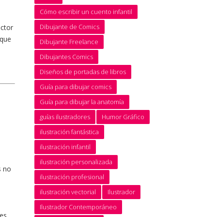
Cómo escribir un cuento infantil
Dibujante de Comics
ector
oque
Dibujante Freelance
Dibujantes Comics
Diseños de portadas de libros
Guía para dibujar comics
Guía para dibujar la anatomía
guías ilustradores
Humor Gráfico
ilustración fantástica
ilustración infantil
ilustración personalizada
s no
ilustración profesional
ilustración vectorial
Ilustrador
Ilustrador Contemporáneo
es,