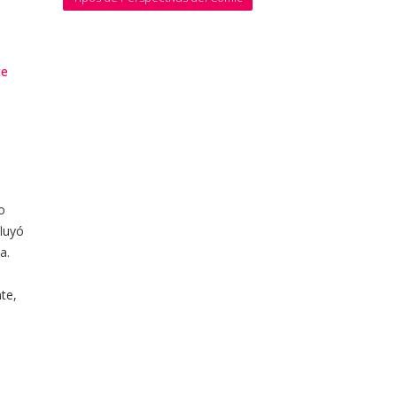
te
o
fluyó
a.
te,