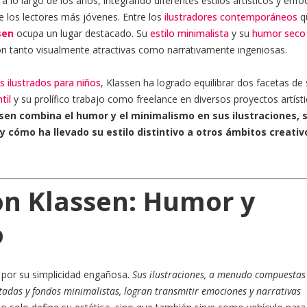
 a lo largo de los años, integrando diferentes estilos artísticos y enf
de los lectores más jóvenes. Entre los
ilustradores contemporáneos
q
sen
ocupa un lugar destacado. Su
estilo minimalista
y su
humor seco
on tanto visualmente atractivas como narrativamente ingeniosas.
os ilustrados para niños
, Klassen ha logrado equilibrar dos facetas de 
til
y su prolífico trabajo como freelance en diversos proyectos artísti
sen combina el humor y el minimalismo en sus ilustraciones, 
l y cómo ha llevado su estilo distintivo a otros ámbitos creativ
Jon Klassen: Humor y
o
a por su simplicidad engañosa.
Sus ilustraciones, a menudo compuestas
itadas y fondos minimalistas, logran transmitir emociones y narrativas