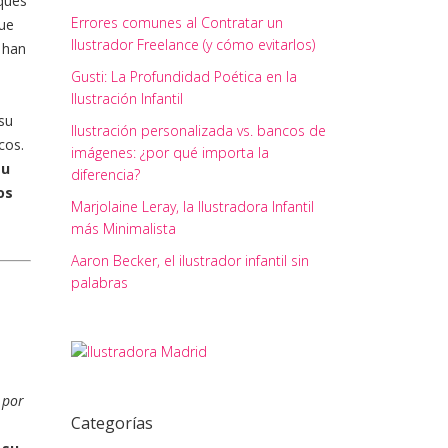
oques
Errores comunes al Contratar un
ue
Ilustrador Freelance (y cómo evitarlos)
han
Gusti: La Profundidad Poética en la
Ilustración Infantil
su
Ilustración personalizada vs. bancos de
cos.
imágenes: ¿por qué importa la
su
diferencia?
os
Marjolaine Leray, la Ilustradora Infantil
más Minimalista
Aaron Becker, el ilustrador infantil sin
palabras
 por
Categorías