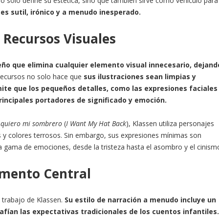
no solo define su estética, sino que también sirve como vehículo par
es sutil, irónico y a menudo inesperado.
 Recursos Visuales
eño que elimina cualquier elemento visual innecesario, dejand
ecursos no solo hace que
sus ilustraciones sean limpias y
te que los pequeños detalles, como las expresiones faciales
principales portadores de significado y emoción.
 quiero mi sombrero
(
I Want My Hat Back
), Klassen utiliza personajes
s y colores terrosos. Sin embargo, sus expresiones mínimas son
a gama de emociones, desde la tristeza hasta el asombro y el cinism
mento Central
 trabajo de Klassen.
Su estilo de narración a menudo incluye un
afían las expectativas tradicionales de los cuentos infantiles.