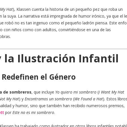
 My Hat
), Klassen cuenta la historia de un pequeño pez que roba un
 la suya. La narrativa está impregnada de humor irónico, ya que el l
ue robó no es tan ingenuo como el pequeño ladrón piensa. Este enf
to con niños como con adultos, convirtiéndose en una de las
obras.
 la Ilustración Infantil
 Redefinen el Género
ía de sombreros
, que incluye
Yo quiero mi sombrero
(
I Want My Hat
 Not My Hat
) y
Encontramos un sombrero
(
We Found a Hat
). Estos libro
nalidad y humor, sino que también han recibido numerosos premios,
tt
por
Este no es mi sombrero
.
lassen ha trabajado como ilustrador en otros libros infantiles notabl