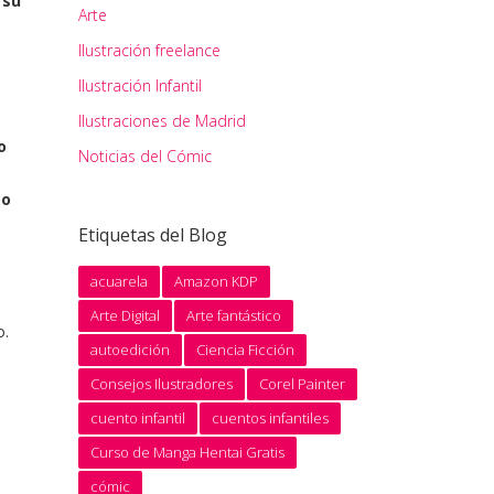
a
su
Arte
Ilustración freelance
Ilustración Infantil
Ilustraciones de Madrid
o
Noticias del Cómic
 o
Etiquetas del Blog
acuarela
Amazon KDP
Arte Digital
Arte fantástico
o.
autoedición
Ciencia Ficción
Consejos Ilustradores
Corel Painter
cuento infantil
cuentos infantiles
Curso de Manga Hentai Gratis
cómic