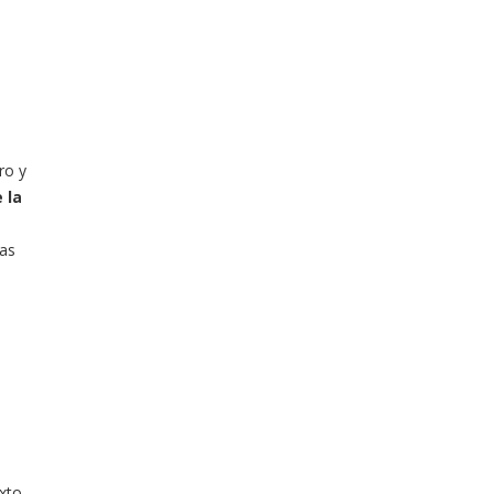
ro y
 la
las
xto.