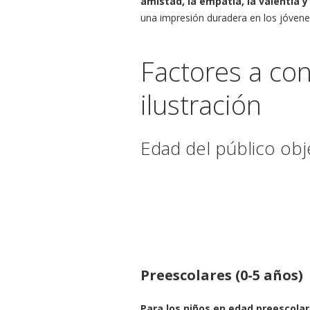
amistad, la empatía, la valentía 
una impresión duradera en los jóvenes 
Factores a cons
ilustración
Edad del público obj
Preescolares (0-5 años)
Para los niños en edad preescolar,