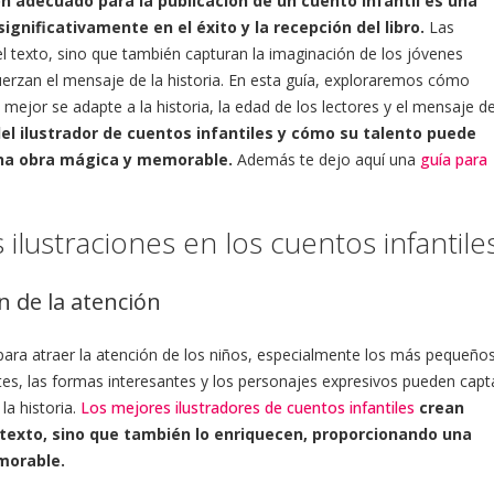
ión adecuado para la publicación de un cuento infantil es una
significativamente en el éxito y la recepción del libro.
Las
l texto, sino que también capturan la imaginación de los jóvenes
uerzan el mensaje de la historia. En esta guía, exploraremos cómo
e mejor se adapte a la historia, la edad de los lectores y el mensaje de
el ilustrador de cuentos infantiles y cómo su talento puede
 una obra mágica y memorable.
Además te dejo aquí una
guía para
 ilustraciones en los cuentos infantile
ón de la atención
para atraer la atención de los niños, especialmente los más pequeño
tes, las formas interesantes y los personajes expresivos pueden capt
a historia.
Los mejores ilustradores de cuentos infantiles
crean
texto, sino que también lo enriquecen, proporcionando una
morable.