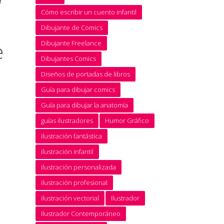
r
Cómo escribir un cuento infantil
Dibujante de Comics
e
Dibujante Freelance
Dibujantes Comics
Diseños de portadas de libros
Guía para dibujar comics
Guía para dibujar la anatomía
guías ilustradores
Humor Gráfico
ilustración fantástica
ilustración infantil
ilustración personalizada
ilustración profesional
ilustración vectorial
Ilustrador
Ilustrador Contemporáneo