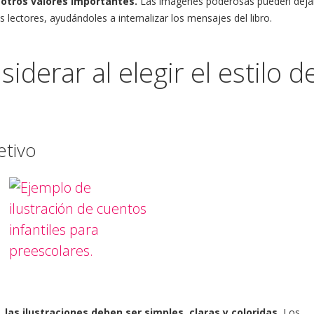
y otros valores importantes.
Las imágenes poderosas pueden deja
lectores, ayudándoles a internalizar los mensajes del libro.
iderar al elegir el estilo d
etivo
 las ilustraciones deben ser simples, claras y coloridas.
Los