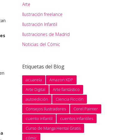
Arte
Ilustración freelance
zan
Ilustración Infantil
Ilustraciones de Madrid
nes
Noticias del Cómic
Etiquetas del Blog
ten
acuarela
Amazon KDP
Arte Digital
Arte fantástico
autoedición
Ciencia Ficción
Consejos Ilustradores
Corel Painter
cuento infantil
cuentos infantiles
Curso de Manga Hentai Gratis
la
cómic