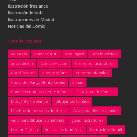
Ilustración freelance
Ilustración Infantil
Ilustraciones de Madrid
Noticias del Cómic
Nube de Etiquetas
acuarela
Amazon KDP
Arte Digital
Arte fantástico
autoedición
Ciencia Ficción
Consejos Ilustradores
Corel Painter
cuento infantil
cuentos infantiles
Curso de Manga Hentai Gratis
cómic
Cómo escribir un cuento infantil
Dibujante de Comics
Dibujante Freelance
Dibujantes Comics
Diseños de portadas de libros
Guía para dibujar comics
Guía para dibujar la anatomía
guías ilustradores
Humor Gráfico
ilustración fantástica
ilustración infantil