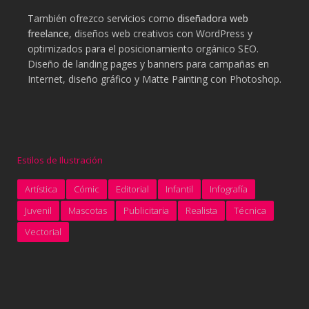
También ofrezco servicios como
diseñadora web
freelance
, diseños web creativos con WordPress y
optimizados para el posicionamiento orgánico SEO.
Diseño de landing pages y banners para campañas en
Internet, diseño gráfico y Matte Painting con Photoshop.
Estilos de Ilustración
Artística
Cómic
Editorial
Infantil
Infografía
Juvenil
Mascotas
Publicitaria
Realista
Técnica
Vectorial