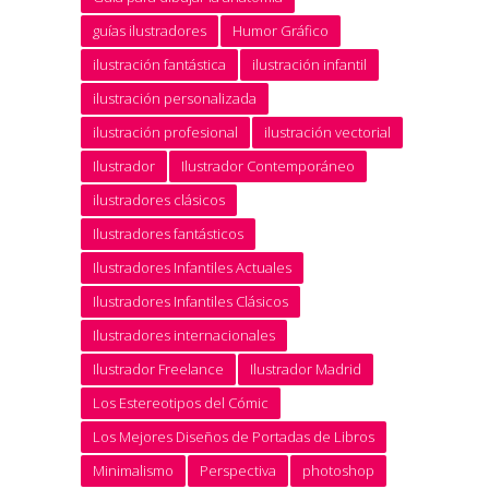
guías ilustradores
Humor Gráfico
ilustración fantástica
ilustración infantil
ilustración personalizada
ilustración profesional
ilustración vectorial
Ilustrador
Ilustrador Contemporáneo
ilustradores clásicos
Ilustradores fantásticos
Ilustradores Infantiles Actuales
Ilustradores Infantiles Clásicos
Ilustradores internacionales
Ilustrador Freelance
Ilustrador Madrid
Los Estereotipos del Cómic
Los Mejores Diseños de Portadas de Libros
Minimalismo
Perspectiva
photoshop