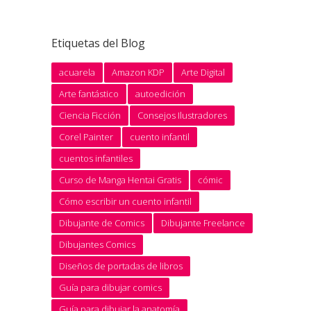
Etiquetas del Blog
acuarela
Amazon KDP
Arte Digital
Arte fantástico
autoedición
Ciencia Ficción
Consejos Ilustradores
Corel Painter
cuento infantil
cuentos infantiles
Curso de Manga Hentai Gratis
cómic
Cómo escribir un cuento infantil
Dibujante de Comics
Dibujante Freelance
Dibujantes Comics
Diseños de portadas de libros
Guía para dibujar comics
Guía para dibujar la anatomía