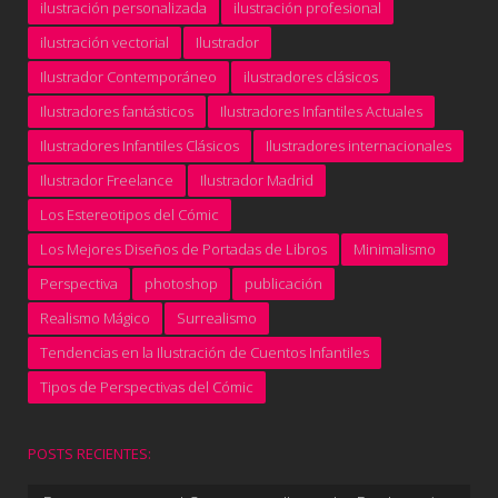
ilustración personalizada
ilustración profesional
ilustración vectorial
Ilustrador
Ilustrador Contemporáneo
ilustradores clásicos
Ilustradores fantásticos
Ilustradores Infantiles Actuales
Ilustradores Infantiles Clásicos
Ilustradores internacionales
Ilustrador Freelance
Ilustrador Madrid
Los Estereotipos del Cómic
Los Mejores Diseños de Portadas de Libros
Minimalismo
Perspectiva
photoshop
publicación
Realismo Mágico
Surrealismo
Tendencias en la Ilustración de Cuentos Infantiles
Tipos de Perspectivas del Cómic
POSTS RECIENTES: