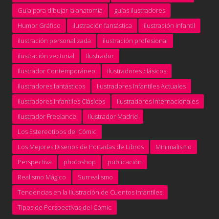
Guía para dibujar la anatomía
guías ilustradores
Humor Gráfico
ilustración fantástica
ilustración infantil
ilustración personalizada
ilustración profesional
ilustración vectorial
Ilustrador
Ilustrador Contemporáneo
ilustradores clásicos
Ilustradores fantásticos
Ilustradores Infantiles Actuales
Ilustradores Infantiles Clásicos
Ilustradores internacionales
Ilustrador Freelance
Ilustrador Madrid
Los Estereotipos del Cómic
Los Mejores Diseños de Portadas de Libros
Minimalismo
Perspectiva
photoshop
publicación
Realismo Mágico
Surrealismo
Tendencias en la Ilustración de Cuentos Infantiles
Tipos de Perspectivas del Cómic