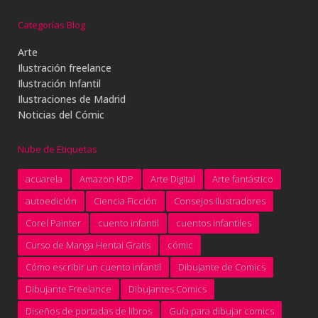
Categorías Blog
Arte
Ilustración freelance
Ilustración Infantil
Ilustraciones de Madrid
Noticias del Cómic
Nube de Etiquetas
acuarela
Amazon KDP
Arte Digital
Arte fantástico
autoedición
Ciencia Ficción
Consejos Ilustradores
Corel Painter
cuento infantil
cuentos infantiles
Curso de Manga Hentai Gratis
cómic
Cómo escribir un cuento infantil
Dibujante de Comics
Dibujante Freelance
Dibujantes Comics
Diseños de portadas de libros
Guía para dibujar comics