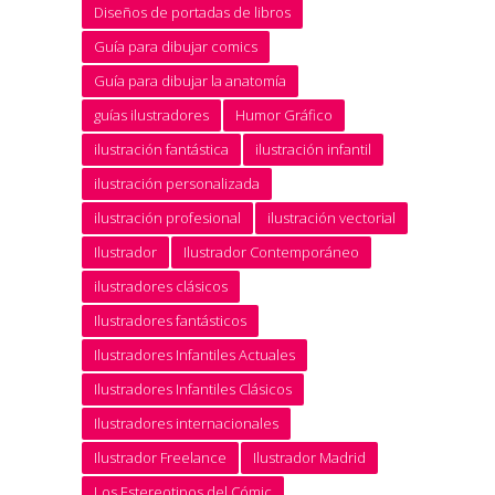
Diseños de portadas de libros
Guía para dibujar comics
Guía para dibujar la anatomía
guías ilustradores
Humor Gráfico
ilustración fantástica
ilustración infantil
ilustración personalizada
ilustración profesional
ilustración vectorial
Ilustrador
Ilustrador Contemporáneo
ilustradores clásicos
Ilustradores fantásticos
Ilustradores Infantiles Actuales
Ilustradores Infantiles Clásicos
Ilustradores internacionales
Ilustrador Freelance
Ilustrador Madrid
Los Estereotipos del Cómic