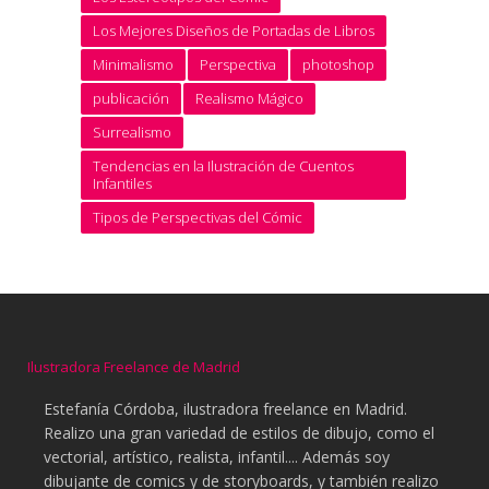
Los Mejores Diseños de Portadas de Libros
Minimalismo
Perspectiva
photoshop
publicación
Realismo Mágico
Surrealismo
Tendencias en la Ilustración de Cuentos
Infantiles
Tipos de Perspectivas del Cómic
Ilustradora Freelance de Madrid
Estefanía Córdoba, ilustradora freelance en Madrid.
Realizo una gran variedad de estilos de dibujo, como el
vectorial, artístico, realista, infantil.... Además soy
dibujante de comics y de storyboards, y también realizo