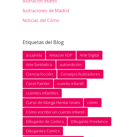
Ilustración Infantil
Ilustraciones de Madrid
Noticias del Cómic
Etiquetas del Blog
acuarela
Amazon KDP
Arte Digital
Arte fantástico
autoedición
Ciencia Ficción
Consejos Ilustradores
Corel Painter
cuento infantil
cuentos infantiles
Curso de Manga Hentai Gratis
cómic
Cómo escribir un cuento infantil
Dibujante de Comics
Dibujante Freelance
Dibujantes Comics