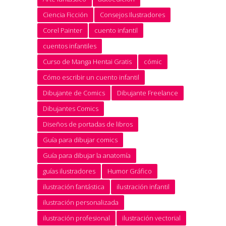
Ciencia Ficción
Consejos Ilustradores
Corel Painter
cuento infantil
cuentos infantiles
Curso de Manga Hentai Gratis
cómic
Cómo escribir un cuento infantil
Dibujante de Comics
Dibujante Freelance
Dibujantes Comics
Diseños de portadas de libros
Guía para dibujar comics
Guía para dibujar la anatomía
guías ilustradores
Humor Gráfico
ilustración fantástica
ilustración infantil
ilustración personalizada
ilustración profesional
ilustración vectorial