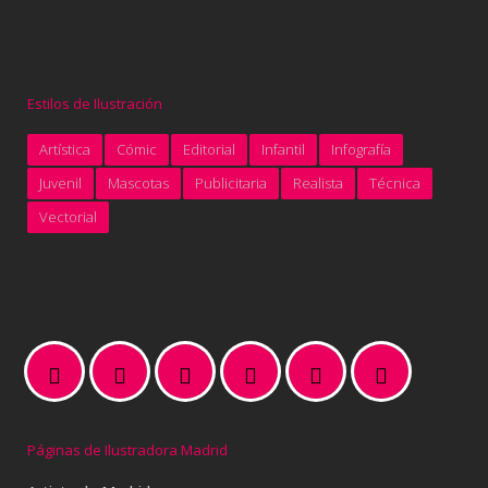
Estilos de Ilustración
Artística
Cómic
Editorial
Infantil
Infografía
Juvenil
Mascotas
Publicitaria
Realista
Técnica
Vectorial
Páginas de Ilustradora Madrid