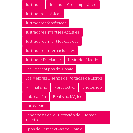
Ilustrador
Ilustrador Contemporáneo
ilustradores clásicos
Ilustradores fantásticos
Ilustradores Infantiles Actuales
Ilustradores Infantiles Clásicos
Ilustradores internacionales
Ilustrador Freelance
Ilustrador Madrid
Los Estereotipos del Cómic
Los Mejores Diseños de Portadas de Libros
Minimalismo
Perspectiva
photoshop
publicación
Realismo Mágico
Surrealismo
Tendencias en la Ilustración de Cuentos
Infantiles
Tipos de Perspectivas del Cómic