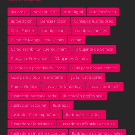
acuarela
Amazon KDP
Arte Digital
Arte fantástico
autoedición
Ciencia Ficción
Consejos Ilustradores
Corel Painter
cuento infantil
cuentos infantiles
Curso de Manga Hentai Gratis
cómic
Cómo escribir un cuento infantil
Dibujante de Comics
Dibujante Freelance
Dibujantes Comics
Diseños de portadas de libros
Guía para dibujar comics
Guía para dibujar la anatomía
guías ilustradores
Humor Gráfico
ilustración fantástica
ilustración infantil
ilustración personalizada
ilustración profesional
ilustración vectorial
Ilustrador
Ilustrador Contemporáneo
ilustradores clásicos
Ilustradores fantásticos
Ilustradores Infantiles Actuales
Ilustradores Infantiles Clásicos
Ilustradores internacionales