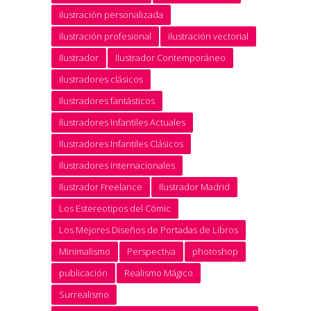
ilustración personalizada
ilustración profesional
ilustración vectorial
Ilustrador
Ilustrador Contemporáneo
ilustradores clásicos
Ilustradores fantásticos
Ilustradores Infantiles Actuales
Ilustradores Infantiles Clásicos
Ilustradores internacionales
Ilustrador Freelance
Ilustrador Madrid
Los Estereotipos del Cómic
Los Mejores Diseños de Portadas de Libros
Minimalismo
Perspectiva
photoshop
publicación
Realismo Mágico
Surrealismo