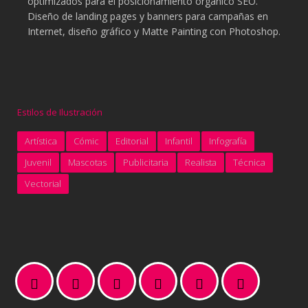
optimizados para el posicionamiento orgánico SEO.
Diseño de landing pages y banners para campañas en
Internet, diseño gráfico y Matte Painting con Photoshop.
Estilos de Ilustración
Artística
Cómic
Editorial
Infantil
Infografía
Juvenil
Mascotas
Publicitaria
Realista
Técnica
Vectorial