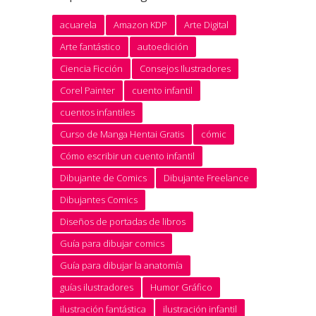
acuarela
Amazon KDP
Arte Digital
Arte fantástico
autoedición
Ciencia Ficción
Consejos Ilustradores
Corel Painter
cuento infantil
cuentos infantiles
Curso de Manga Hentai Gratis
cómic
Cómo escribir un cuento infantil
Dibujante de Comics
Dibujante Freelance
Dibujantes Comics
Diseños de portadas de libros
Guía para dibujar comics
Guía para dibujar la anatomía
guías ilustradores
Humor Gráfico
ilustración fantástica
ilustración infantil