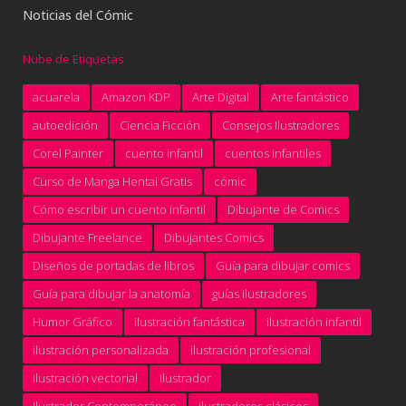
Noticias del Cómic
Nube de Etiquetas
acuarela
Amazon KDP
Arte Digital
Arte fantástico
autoedición
Ciencia Ficción
Consejos Ilustradores
Corel Painter
cuento infantil
cuentos infantiles
Curso de Manga Hentai Gratis
cómic
Cómo escribir un cuento infantil
Dibujante de Comics
Dibujante Freelance
Dibujantes Comics
Diseños de portadas de libros
Guía para dibujar comics
Guía para dibujar la anatomía
guías ilustradores
Humor Gráfico
ilustración fantástica
ilustración infantil
ilustración personalizada
ilustración profesional
ilustración vectorial
Ilustrador