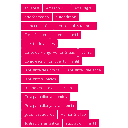
acuarela
Amazon KDP
Arte Digital
Arte fantástico
autoedición
Ciencia Ficción
Consejos Ilustradores
Corel Painter
cuento infantil
cuentos infantiles
Curso de Manga Hentai Gratis
cómic
Cómo escribir un cuento infantil
Dibujante de Comics
Dibujante Freelance
Dibujantes Comics
Diseños de portadas de libros
Guía para dibujar comics
Guía para dibujar la anatomía
guías ilustradores
Humor Gráfico
ilustración fantástica
ilustración infantil