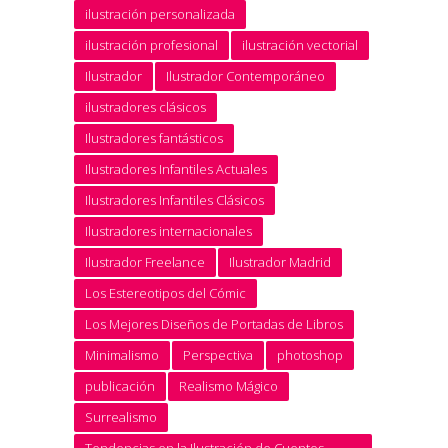
ilustración personalizada
ilustración profesional
ilustración vectorial
Ilustrador
Ilustrador Contemporáneo
ilustradores clásicos
Ilustradores fantásticos
Ilustradores Infantiles Actuales
Ilustradores Infantiles Clásicos
Ilustradores internacionales
Ilustrador Freelance
Ilustrador Madrid
Los Estereotipos del Cómic
Los Mejores Diseños de Portadas de Libros
Minimalismo
Perspectiva
photoshop
publicación
Realismo Mágico
Surrealismo