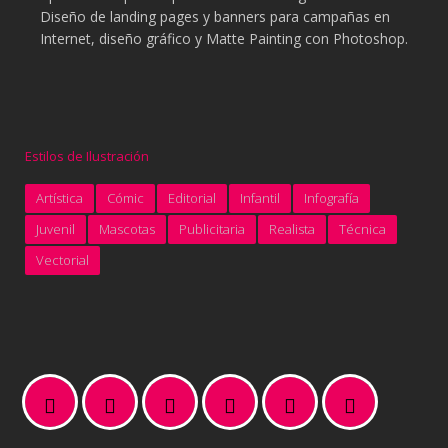
Diseño de landing pages y banners para campañas en
Internet, diseño gráfico y Matte Painting con Photoshop.
Estilos de Ilustración
Artística
Cómic
Editorial
Infantil
Infografía
Juvenil
Mascotas
Publicitaria
Realista
Técnica
Vectorial