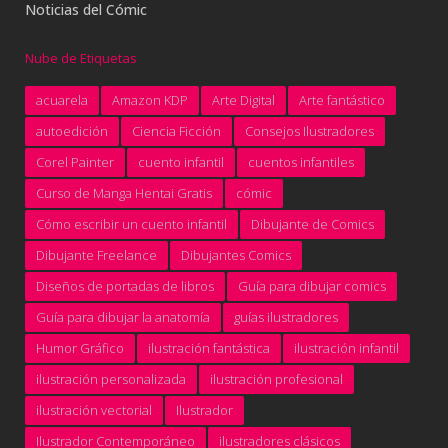
Noticias del Cómic
Nube de Etiquetas
acuarela
Amazon KDP
Arte Digital
Arte fantástico
autoedición
Ciencia Ficción
Consejos Ilustradores
Corel Painter
cuento infantil
cuentos infantiles
Curso de Manga Hentai Gratis
cómic
Cómo escribir un cuento infantil
Dibujante de Comics
Dibujante Freelance
Dibujantes Comics
Diseños de portadas de libros
Guía para dibujar comics
Guía para dibujar la anatomía
guías ilustradores
Humor Gráfico
ilustración fantástica
ilustración infantil
ilustración personalizada
ilustración profesional
ilustración vectorial
Ilustrador
Ilustrador Contemporáneo
ilustradores clásicos