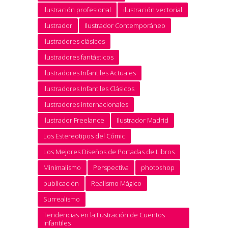
ilustración profesional
ilustración vectorial
Ilustrador
Ilustrador Contemporáneo
ilustradores clásicos
Ilustradores fantásticos
Ilustradores Infantiles Actuales
Ilustradores Infantiles Clásicos
Ilustradores internacionales
Ilustrador Freelance
Ilustrador Madrid
Los Estereotipos del Cómic
Los Mejores Diseños de Portadas de Libros
Minimalismo
Perspectiva
photoshop
publicación
Realismo Mágico
Surrealismo
Tendencias en la Ilustración de Cuentos
Infantiles