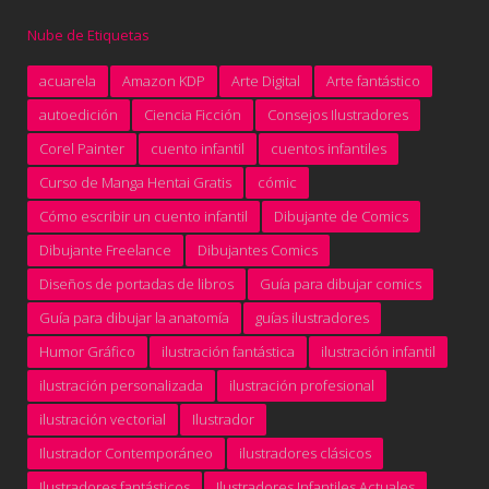
Nube de Etiquetas
acuarela
Amazon KDP
Arte Digital
Arte fantástico
autoedición
Ciencia Ficción
Consejos Ilustradores
Corel Painter
cuento infantil
cuentos infantiles
Curso de Manga Hentai Gratis
cómic
Cómo escribir un cuento infantil
Dibujante de Comics
Dibujante Freelance
Dibujantes Comics
Diseños de portadas de libros
Guía para dibujar comics
Guía para dibujar la anatomía
guías ilustradores
Humor Gráfico
ilustración fantástica
ilustración infantil
ilustración personalizada
ilustración profesional
ilustración vectorial
Ilustrador
Ilustrador Contemporáneo
ilustradores clásicos
Ilustradores fantásticos
Ilustradores Infantiles Actuales