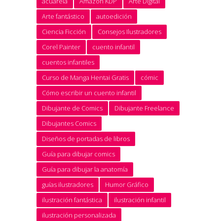
acuarela
Amazon KDP
Arte Digital
Arte fantástico
autoedición
Ciencia Ficción
Consejos Ilustradores
Corel Painter
cuento infantil
cuentos infantiles
Curso de Manga Hentai Gratis
cómic
Cómo escribir un cuento infantil
Dibujante de Comics
Dibujante Freelance
Dibujantes Comics
Diseños de portadas de libros
Guía para dibujar comics
Guía para dibujar la anatomía
guías ilustradores
Humor Gráfico
ilustración fantástica
ilustración infantil
ilustración personalizada