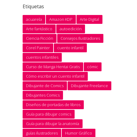
Etiquetas
acuarela
Amazon KDP
Arte Digital
Arte fantástico
autoedición
Ciencia Ficción
Consejos Ilustradores
Corel Painter
cuento infantil
cuentos infantiles
Curso de Manga Hentai Gratis
cómic
Cómo escribir un cuento infantil
Dibujante de Comics
Dibujante Freelance
Dibujantes Comics
Diseños de portadas de libros
Guía para dibujar comics
Guía para dibujar la anatomía
guías ilustradores
Humor Gráfico