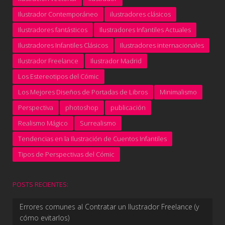
Ilustrador Contemporáneo
ilustradores clásicos
Ilustradores fantásticos
Ilustradores Infantiles Actuales
Ilustradores Infantiles Clásicos
Ilustradores internacionales
Ilustrador Freelance
Ilustrador Madrid
Los Estereotipos del Cómic
Los Mejores Diseños de Portadas de Libros
Minimalismo
Perspectiva
photoshop
publicación
Realismo Mágico
Surrealismo
Tendencias en la Ilustración de Cuentos Infantiles
Tipos de Perspectivas del Cómic
POSTS RECIENTES:
Errores comunes al Contratar un Ilustrador Freelance (y
cómo evitarlos)