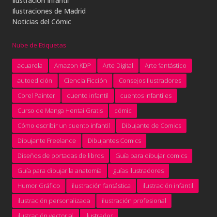
Ilustración Infantil
Ilustraciones de Madrid
Noticias del Cómic
Nube de Etiquetas
acuarela
Amazon KDP
Arte Digital
Arte fantástico
autoedición
Ciencia Ficción
Consejos Ilustradores
Corel Painter
cuento infantil
cuentos infantiles
Curso de Manga Hentai Gratis
cómic
Cómo escribir un cuento infantil
Dibujante de Comics
Dibujante Freelance
Dibujantes Comics
Diseños de portadas de libros
Guía para dibujar comics
Guía para dibujar la anatomía
guías ilustradores
Humor Gráfico
ilustración fantástica
ilustración infantil
ilustración personalizada
ilustración profesional
ilustración vectorial
Ilustrador