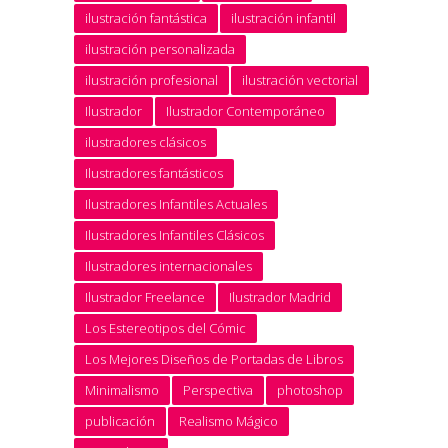
ilustración fantástica
ilustración infantil
ilustración personalizada
ilustración profesional
ilustración vectorial
Ilustrador
Ilustrador Contemporáneo
ilustradores clásicos
Ilustradores fantásticos
Ilustradores Infantiles Actuales
Ilustradores Infantiles Clásicos
Ilustradores internacionales
Ilustrador Freelance
Ilustrador Madrid
Los Estereotipos del Cómic
Los Mejores Diseños de Portadas de Libros
Minimalismo
Perspectiva
photoshop
publicación
Realismo Mágico