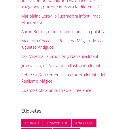
Ilustración personalizada vs. bancos de
imágenes: ¿por qué importa la diferencia?
Marjolaine Leray, la Ilustradora Infantil más
Minimalista
Aaron Becker, el ilustrador infantil sin palabras
Nicoletta Ceccoli, el Realismo Mágico de los
Juguetes Antiguos
Isol Misenta, la Emoción y Narrativa Infantil
Jimmy Liao, el Poeta de la Ilustración Infantil
Rébecca Dautremer, la Ilustradora Infantil del
Realismo Mágico
Cuánto Cobra un Ilustrador Freelance
Etiquetas
acuarela
Amazon KDP
Arte Digital