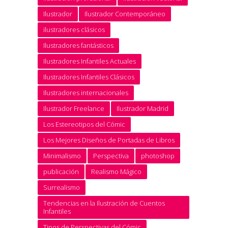
Ilustrador
Ilustrador Contemporáneo
ilustradores clásicos
Ilustradores fantásticos
Ilustradores Infantiles Actuales
Ilustradores Infantiles Clásicos
Ilustradores internacionales
Ilustrador Freelance
Ilustrador Madrid
Los Estereotipos del Cómic
Los Mejores Diseños de Portadas de Libros
Minimalismo
Perspectiva
photoshop
publicación
Realismo Mágico
Surrealismo
Tendencias en la Ilustración de Cuentos
Infantiles
Tipos de Perspectivas del Cómic