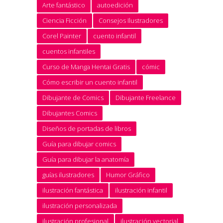
Arte fantástico
autoedición
Ciencia Ficción
Consejos Ilustradores
Corel Painter
cuento infantil
cuentos infantiles
Curso de Manga Hentai Gratis
cómic
Cómo escribir un cuento infantil
Dibujante de Comics
Dibujante Freelance
Dibujantes Comics
Diseños de portadas de libros
Guía para dibujar comics
Guía para dibujar la anatomía
guías ilustradores
Humor Gráfico
ilustración fantástica
ilustración infantil
ilustración personalizada
ilustración profesional
ilustración vectorial