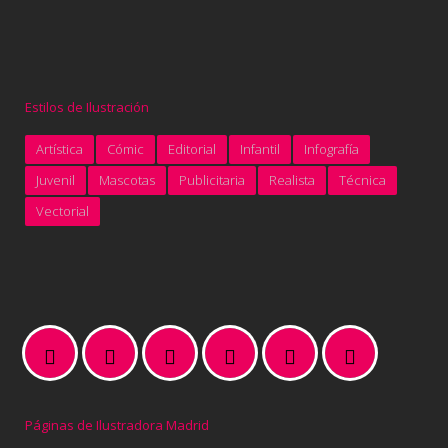
Estilos de Ilustración
Artística
Cómic
Editorial
Infantil
Infografía
Juvenil
Mascotas
Publicitaria
Realista
Técnica
Vectorial
Páginas de Ilustradora Madrid