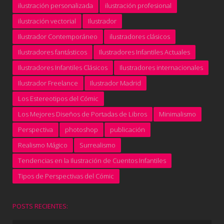
ilustración personalizada
ilustración profesional
ilustración vectorial
Ilustrador
Ilustrador Contemporáneo
ilustradores clásicos
Ilustradores fantásticos
Ilustradores Infantiles Actuales
Ilustradores Infantiles Clásicos
Ilustradores internacionales
Ilustrador Freelance
Ilustrador Madrid
Los Estereotipos del Cómic
Los Mejores Diseños de Portadas de Libros
Minimalismo
Perspectiva
photoshop
publicación
Realismo Mágico
Surrealismo
Tendencias en la Ilustración de Cuentos Infantiles
Tipos de Perspectivas del Cómic
POSTS RECIENTES: