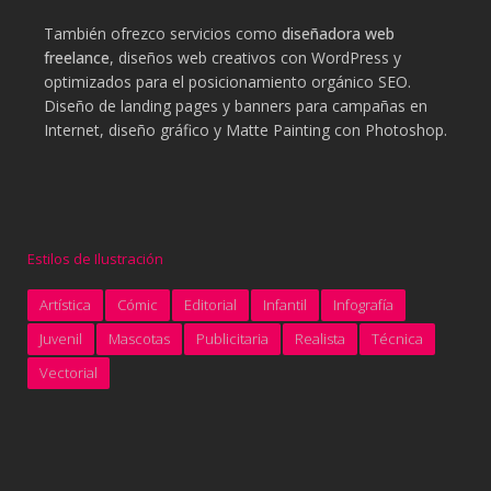
También ofrezco servicios como
diseñadora web
freelance
, diseños web creativos con WordPress y
optimizados para el posicionamiento orgánico SEO.
Diseño de landing pages y banners para campañas en
Internet, diseño gráfico y Matte Painting con Photoshop.
Estilos de Ilustración
Artística
Cómic
Editorial
Infantil
Infografía
Juvenil
Mascotas
Publicitaria
Realista
Técnica
Vectorial