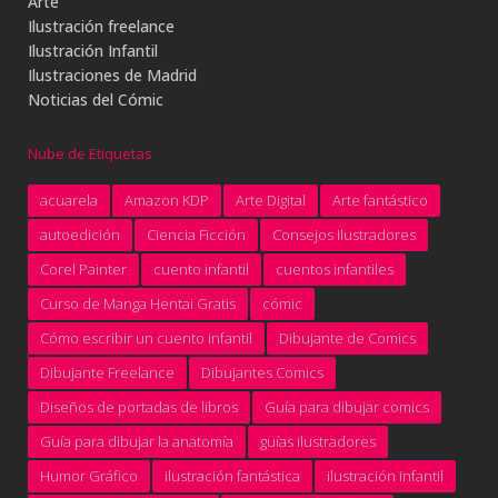
Arte
Ilustración freelance
Ilustración Infantil
Ilustraciones de Madrid
Noticias del Cómic
Nube de Etiquetas
acuarela
Amazon KDP
Arte Digital
Arte fantástico
autoedición
Ciencia Ficción
Consejos Ilustradores
Corel Painter
cuento infantil
cuentos infantiles
Curso de Manga Hentai Gratis
cómic
Cómo escribir un cuento infantil
Dibujante de Comics
Dibujante Freelance
Dibujantes Comics
Diseños de portadas de libros
Guía para dibujar comics
Guía para dibujar la anatomía
guías ilustradores
Humor Gráfico
ilustración fantástica
ilustración infantil