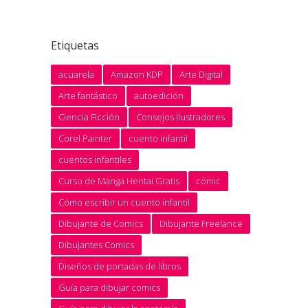
Etiquetas
acuarela
Amazon KDP
Arte Digital
Arte fantástico
autoedición
Ciencia Ficción
Consejos Ilustradores
Corel Painter
cuento infantil
cuentos infantiles
Curso de Manga Hentai Gratis
cómic
Cómo escribir un cuento infantil
Dibujante de Comics
Dibujante Freelance
Dibujantes Comics
Diseños de portadas de libros
Guía para dibujar comics