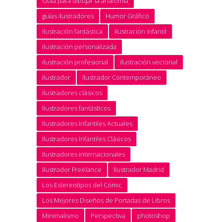
Guía para dibujar la anatomía
guías ilustradores
Humor Gráfico
ilustración fantástica
ilustración infantil
ilustración personalizada
ilustración profesional
ilustración vectorial
Ilustrador
Ilustrador Contemporáneo
ilustradores clásicos
Ilustradores fantásticos
Ilustradores Infantiles Actuales
Ilustradores Infantiles Clásicos
Ilustradores internacionales
Ilustrador Freelance
Ilustrador Madrid
Los Estereotipos del Cómic
Los Mejores Diseños de Portadas de Libros
Minimalismo
Perspectiva
photoshop