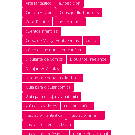
Arte fantástico
autoedición
Ciencia Ficción
Consejos Ilustradores
Corel Painter
cuento infantil
cuentos infantiles
Curso de Manga Hentai Gratis
cómic
Cómo escribir un cuento infantil
Dibujante de Comics
Dibujante Freelance
Dibujantes Comics
Diseños de portadas de libros
Guía para dibujar comics
Guía para dibujar la anatomía
guías ilustradores
Humor Gráfico
ilustración fantástica
ilustración infantil
ilustración personalizada
ilustración profesional
ilustración vectorial