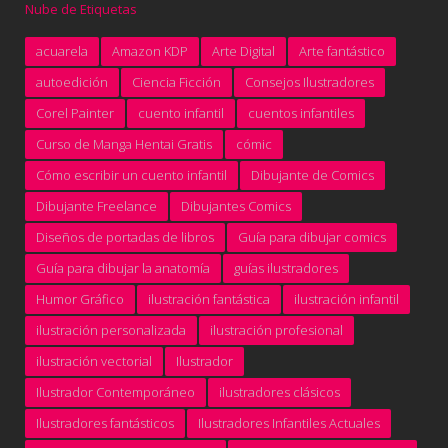
Nube de Etiquetas
acuarela
Amazon KDP
Arte Digital
Arte fantástico
autoedición
Ciencia Ficción
Consejos Ilustradores
Corel Painter
cuento infantil
cuentos infantiles
Curso de Manga Hentai Gratis
cómic
Cómo escribir un cuento infantil
Dibujante de Comics
Dibujante Freelance
Dibujantes Comics
Diseños de portadas de libros
Guía para dibujar comics
Guía para dibujar la anatomía
guías ilustradores
Humor Gráfico
ilustración fantástica
ilustración infantil
ilustración personalizada
ilustración profesional
ilustración vectorial
Ilustrador
Ilustrador Contemporáneo
ilustradores clásicos
Ilustradores fantásticos
Ilustradores Infantiles Actuales