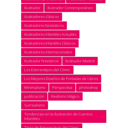
Ilustrador
Ilustrador Contemporáneo
ilustradores clásicos
Ilustradores fantásticos
Ilustradores Infantiles Actuales
Ilustradores Infantiles Clásicos
Ilustradores internacionales
Ilustrador Freelance
Ilustrador Madrid
Los Estereotipos del Cómic
Los Mejores Diseños de Portadas de Libros
Minimalismo
Perspectiva
photoshop
publicación
Realismo Mágico
Surrealismo
Tendencias en la Ilustración de Cuentos
Infantiles
Tipos de Perspectivas del Cómic