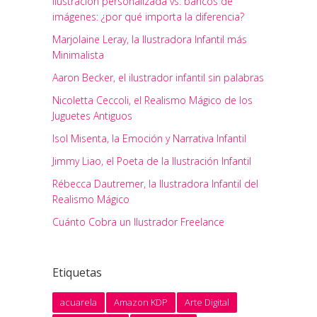
Ilustración personalizada vs. bancos de
imágenes: ¿por qué importa la diferencia?
Marjolaine Leray, la Ilustradora Infantil más
Minimalista
Aaron Becker, el ilustrador infantil sin palabras
Nicoletta Ceccoli, el Realismo Mágico de los
Juguetes Antiguos
Isol Misenta, la Emoción y Narrativa Infantil
Jimmy Liao, el Poeta de la Ilustración Infantil
Rébecca Dautremer, la Ilustradora Infantil del
Realismo Mágico
Cuánto Cobra un Ilustrador Freelance
Etiquetas
acuarela
Amazon KDP
Arte Digital