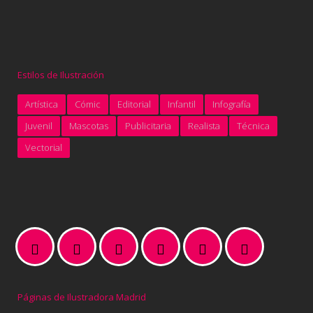
Estilos de Ilustración
Artística
Cómic
Editorial
Infantil
Infografía
Juvenil
Mascotas
Publicitaria
Realista
Técnica
Vectorial
Páginas de Ilustradora Madrid