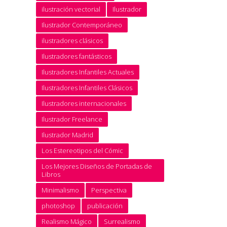
ilustración vectorial
Ilustrador
Ilustrador Contemporáneo
ilustradores clásicos
Ilustradores fantásticos
Ilustradores Infantiles Actuales
Ilustradores Infantiles Clásicos
Ilustradores internacionales
Ilustrador Freelance
Ilustrador Madrid
Los Estereotipos del Cómic
Los Mejores Diseños de Portadas de
Libros
Minimalismo
Perspectiva
photoshop
publicación
Realismo Mágico
Surrealismo