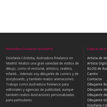
Ilustradora Freelance de Madrid
Páginas de Il
Estefanía Córdoba, ilustradora freelance en
Artista de M
Madrid. Realizo una gran variedad de estilos de
Artista Digit
dibujo, como el vectorial, artístico, realista,
BLOG de Ilus
infantil.... Además soy dibujante de comics y de
Carrito
storyboards, y también realizo animaciones.
Contacta
Trabajo como ilustradora freelance para
Dibujante B
editoriales y agencias de publicidad, aunque
Dibujante d
también realizo ilustraciones personalizadas
Dibujante d
para particulares.
Dibujante G
Estefanía Có