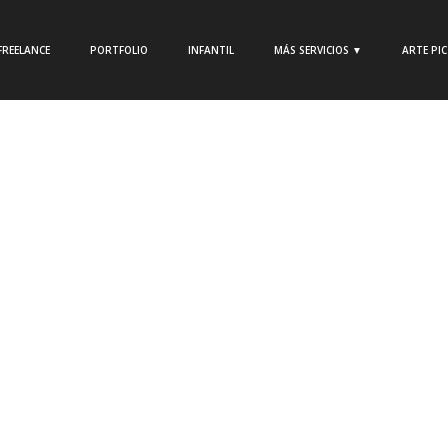
FREELANCE
PORTFOLIO
INFANTIL
MÁS SERVICIOS ▼
ARTE PI
|
No
nto
 fue