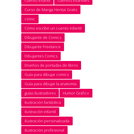
cuento infantil
cuentos infantiles
Curso de Manga Hentai Gratis
cómic
Cómo escribir un cuento infantil
Dibujante de Comics
Dibujante Freelance
Dibujantes Comics
Diseños de portadas de libros
Guía para dibujar comics
Guía para dibujar la anatomía
guías ilustradores
Humor Gráfico
ilustración fantástica
ilustración infantil
ilustración personalizada
ilustración profesional