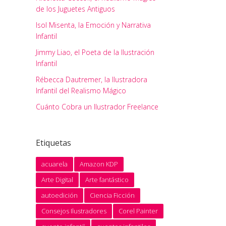
de los Juguetes Antiguos
Isol Misenta, la Emoción y Narrativa
Infantil
Jimmy Liao, el Poeta de la Ilustración
Infantil
Rébecca Dautremer, la Ilustradora
Infantil del Realismo Mágico
Cuánto Cobra un Ilustrador Freelance
Etiquetas
acuarela
Amazon KDP
Arte Digital
Arte fantástico
autoedición
Ciencia Ficción
Consejos Ilustradores
Corel Painter