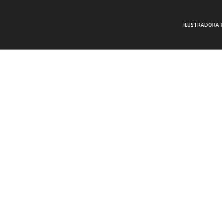
ILUSTRADORA 
Estefanía Córdoba
|
Noticias del Cómic
comment
Sensualidad en Movimie
#3
Tercera parte del curso de Manga Hentai que