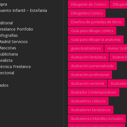
mpra
Dibujante de Comics
Dibujan
uento Infantil – Estefanía
Dibujantes Comics
Diseños de portadas de libros
ditorial
Freelance Portfolio
Guía para dibujar comics
nfografías
Guía para dibujar la anatomía
Madrid Servicios
 Mascotas
guías ilustradores
Humor Gráf
ublicitaria
ilustración fantástica
ilustraci
ealista
ilustración personalizada
Técnica Freelance
ectorial
ilustración profesional
ilustración vectorial
Ilustrador
rados
Ilustrador Contemporáneo
ilustradores clásicos
Ilustradores fantásticos
Ilustradores Infantiles Actuales