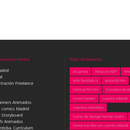
ustradora Madrid
Nube de Etiquetas
adrid
acuarela
Amazon KDP
Arte
al
Arte fantástico
autoedición
tración Freelance
Ciencia Ficción
Consejos Ilus
Corel Painter
cuento infantil
anners Animados
cuentos infantiles
e comics Madrid
e Storyboard
Curso de Manga Hentai Gratis
ifs Animados
Cómo escribir un cuento infantil
rdoba. Currículum