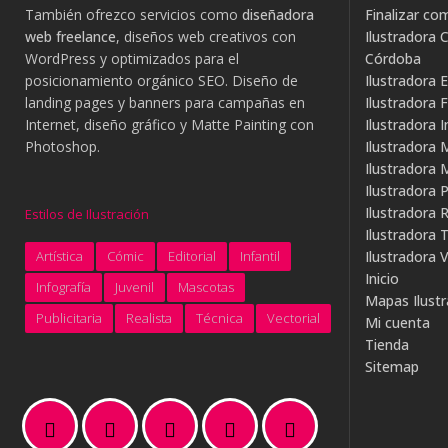
También ofrezco servicios como
diseñadora
Finalizar co
web freelance
, diseños web creativos con
Ilustradora C
WordPress y optimizados para el
Córdoba
posicionamiento orgánico SEO. Diseño de
Ilustradora E
landing pages y banners para campañas en
Ilustradora 
Internet, diseño gráfico y Matte Painting con
Ilustradora I
Photoshop.
Ilustradora 
Ilustradora
Ilustradora P
Ilustradora R
Estilos de Ilustración
Ilustradora 
Artística
Cómic
Editorial
Infantil
Ilustradora V
Inicio
Infografía
Juvenil
Mascotas
Mapas Ilust
Publicitaria
Realista
Técnica
Vectorial
Mi cuenta
Tienda
Sitemap