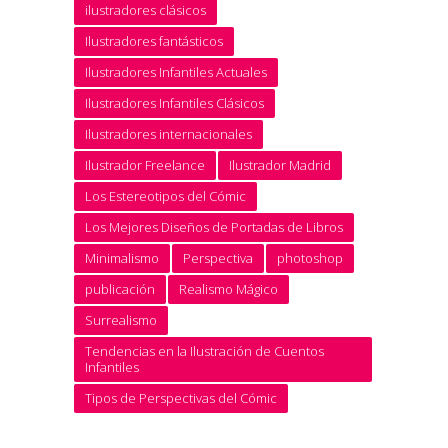
ilustradores clásicos
Ilustradores fantásticos
Ilustradores Infantiles Actuales
Ilustradores Infantiles Clásicos
Ilustradores internacionales
Ilustrador Freelance
Ilustrador Madrid
Los Estereotipos del Cómic
Los Mejores Diseños de Portadas de Libros
Minimalismo
Perspectiva
photoshop
publicación
Realismo Mágico
Surrealismo
Tendencias en la Ilustración de Cuentos
Infantiles
Tipos de Perspectivas del Cómic