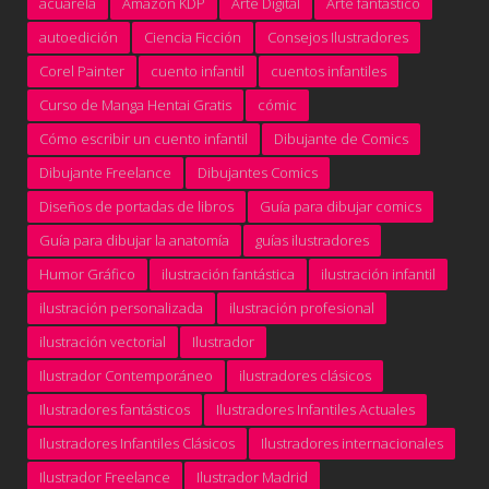
acuarela
Amazon KDP
Arte Digital
Arte fantástico
autoedición
Ciencia Ficción
Consejos Ilustradores
Corel Painter
cuento infantil
cuentos infantiles
Curso de Manga Hentai Gratis
cómic
Cómo escribir un cuento infantil
Dibujante de Comics
Dibujante Freelance
Dibujantes Comics
Diseños de portadas de libros
Guía para dibujar comics
Guía para dibujar la anatomía
guías ilustradores
Humor Gráfico
ilustración fantástica
ilustración infantil
ilustración personalizada
ilustración profesional
ilustración vectorial
Ilustrador
Ilustrador Contemporáneo
ilustradores clásicos
Ilustradores fantásticos
Ilustradores Infantiles Actuales
Ilustradores Infantiles Clásicos
Ilustradores internacionales
Ilustrador Freelance
Ilustrador Madrid