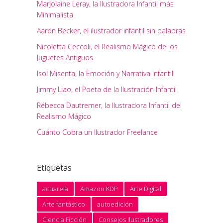
Marjolaine Leray, la Ilustradora Infantil más
Minimalista
Aaron Becker, el ilustrador infantil sin palabras
Nicoletta Ceccoli, el Realismo Mágico de los
Juguetes Antiguos
Isol Misenta, la Emoción y Narrativa Infantil
Jimmy Liao, el Poeta de la Ilustración Infantil
Rébecca Dautremer, la Ilustradora Infantil del
Realismo Mágico
Cuánto Cobra un Ilustrador Freelance
Etiquetas
acuarela
Amazon KDP
Arte Digital
Arte fantástico
autoedición
Ciencia Ficción
Consejos Ilustradores