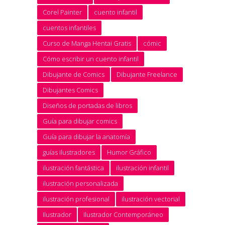
Corel Painter
cuento infantil
cuentos infantiles
Curso de Manga Hentai Gratis
cómic
Cómo escribir un cuento infantil
Dibujante de Comics
Dibujante Freelance
Dibujantes Comics
Diseños de portadas de libros
Guía para dibujar comics
Guía para dibujar la anatomía
guías ilustradores
Humor Gráfico
ilustración fantástica
ilustración infantil
ilustración personalizada
ilustración profesional
ilustración vectorial
Ilustrador
Ilustrador Contemporáneo