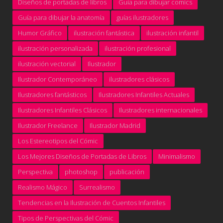
Diseños de portadas de libros
Guía para dibujar comics
Guía para dibujar la anatomía
guías ilustradores
Humor Gráfico
ilustración fantástica
ilustración infantil
ilustración personalizada
ilustración profesional
ilustración vectorial
Ilustrador
Ilustrador Contemporáneo
ilustradores clásicos
Ilustradores fantásticos
Ilustradores Infantiles Actuales
Ilustradores Infantiles Clásicos
Ilustradores internacionales
Ilustrador Freelance
Ilustrador Madrid
Los Estereotipos del Cómic
Los Mejores Diseños de Portadas de Libros
Minimalismo
Perspectiva
photoshop
publicación
Realismo Mágico
Surrealismo
Tendencias en la Ilustración de Cuentos Infantiles
Tipos de Perspectivas del Cómic