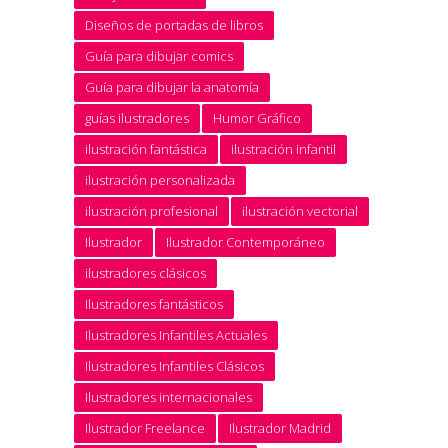
Diseños de portadas de libros
Guía para dibujar comics
Guía para dibujar la anatomía
guías ilustradores
Humor Gráfico
ilustración fantástica
ilustración infantil
ilustración personalizada
ilustración profesional
ilustración vectorial
Ilustrador
Ilustrador Contemporáneo
ilustradores clásicos
Ilustradores fantásticos
Ilustradores Infantiles Actuales
Ilustradores Infantiles Clásicos
Ilustradores internacionales
Ilustrador Freelance
Ilustrador Madrid