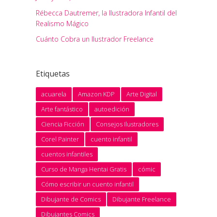
Rébecca Dautremer, la Ilustradora Infantil del
Realismo Mágico
Cuánto Cobra un Ilustrador Freelance
Etiquetas
acuarela
Amazon KDP
Arte Digital
Arte fantástico
autoedición
Ciencia Ficción
Consejos Ilustradores
Corel Painter
cuento infantil
cuentos infantiles
Curso de Manga Hentai Gratis
cómic
Cómo escribir un cuento infantil
Dibujante de Comics
Dibujante Freelance
Dibujantes Comics