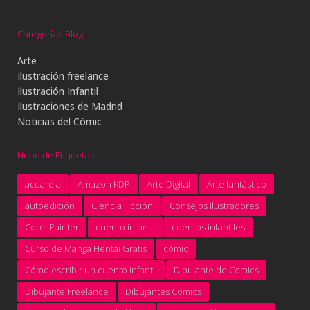
Categorías Blog
Arte
Ilustración freelance
Ilustración Infantil
Ilustraciones de Madrid
Noticias del Cómic
Nube de Etiquetas
acuarela
Amazon KDP
Arte Digital
Arte fantástico
autoedición
Ciencia Ficción
Consejos Ilustradores
Corel Painter
cuento infantil
cuentos infantiles
Curso de Manga Hentai Gratis
cómic
Cómo escribir un cuento infantil
Dibujante de Comics
Dibujante Freelance
Dibujantes Comics