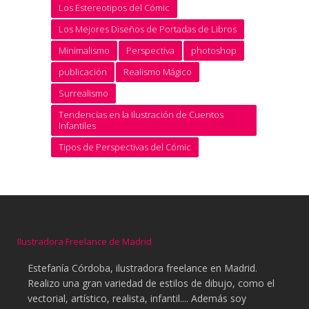
Los Estereotipos del Cómic
Los Mejores Diseños de Portadas de Libros
Minimalismo
Perspectiva
photoshop
publicación
Realismo Mágico
Surrealismo
Tendencias en la Ilustración de Cuentos
Infantiles
Tipos de Perspectivas del Cómic
Ilustradora Freelance de Madrid
Estefanía Córdoba, ilustradora freelance en Madrid.
Realizo una gran variedad de estilos de dibujo, como el
vectorial, artístico, realista, infantil.... Además soy