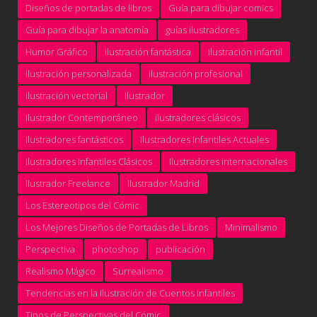
Diseños de portadas de libros
Guía para dibujar comics
Guía para dibujar la anatomía
guías ilustradores
Humor Gráfico
ilustración fantástica
ilustración infantil
ilustración personalizada
ilustración profesional
ilustración vectorial
Ilustrador
Ilustrador Contemporáneo
ilustradores clásicos
Ilustradores fantásticos
Ilustradores Infantiles Actuales
Ilustradores Infantiles Clásicos
Ilustradores internacionales
Ilustrador Freelance
Ilustrador Madrid
Los Estereotipos del Cómic
Los Mejores Diseños de Portadas de Libros
Minimalismo
Perspectiva
photoshop
publicación
Realismo Mágico
Surrealismo
Tendencias en la Ilustración de Cuentos Infantiles
Tipos de Perspectivas del Cómic