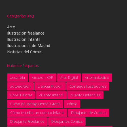
Categorías Blog
Arte
Ilustración freelance
Ilustración Infantil
Ilustraciones de Madrid
Noticias del Cómic
Nube de Etiquetas
acuarela
Amazon KDP
Arte Digital
Arte fantástico
autoedición
Ciencia Ficción
Consejos Ilustradores
Corel Painter
cuento infantil
cuentos infantiles
Curso de Manga Hentai Gratis
cómic
Cómo escribir un cuento infantil
Dibujante de Comics
Dibujante Freelance
Dibujantes Comics