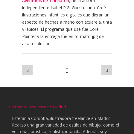
Aventuras de Tini Ratón
, de la autora
independiente Isabel R.G. García Luna. Creé
ilustraciones infantiles digitales que dieran un
aspecto de hechas a mano con acuarela, tinta
y lápices. El programa que usé fue Corel
Painter y la entrega fue en formato jpg de
alta resolución.
Ilustradora Freelance de Madrid
Estefanía Córdoba, ilustradora freelance en Madrid.
Realizo una gran variedad de estilos de dibujo, como el
vectorial, artístico, realista, infantil.... Además soy