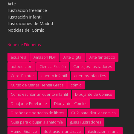
Arte
Ilustración freelance
Ilustración Infantil
Ilustraciones de Madrid
Noticias del Cómic
Nube de Etiquetas
acuarela
Amazon KDP
Arte Digital
Arte fantástico
autoedición
Ciencia Ficción
Consejos Ilustradores
Corel Painter
cuento infantil
cuentos infantiles
Curso de Manga Hentai Gratis
cómic
Cómo escribir un cuento infantil
Dibujante de Comics
Dibujante Freelance
Dibujantes Comics
Diseños de portadas de libros
Guía para dibujar comics
Guía para dibujar la anatomía
guías ilustradores
Humor Gráfico
ilustración fantástica
ilustración infantil