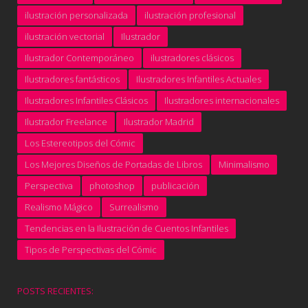
ilustración personalizada
ilustración profesional
ilustración vectorial
Ilustrador
Ilustrador Contemporáneo
ilustradores clásicos
Ilustradores fantásticos
Ilustradores Infantiles Actuales
Ilustradores Infantiles Clásicos
Ilustradores internacionales
Ilustrador Freelance
Ilustrador Madrid
Los Estereotipos del Cómic
Los Mejores Diseños de Portadas de Libros
Minimalismo
Perspectiva
photoshop
publicación
Realismo Mágico
Surrealismo
Tendencias en la Ilustración de Cuentos Infantiles
Tipos de Perspectivas del Cómic
POSTS RECIENTES: